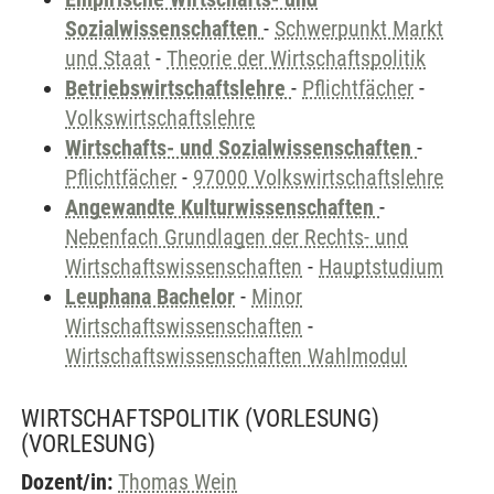
Sozialwissenschaften
-
Schwerpunkt Markt
und Staat
-
Theorie der Wirtschaftspolitik
Betriebswirtschaftslehre
-
Pflichtfächer
-
Volkswirtschaftslehre
Wirtschafts- und Sozialwissenschaften
-
Pflichtfächer
-
97000 Volkswirtschaftslehre
Angewandte Kulturwissenschaften
-
Nebenfach Grundlagen der Rechts- und
Wirtschaftswissenschaften
-
Hauptstudium
Leuphana Bachelor
-
Minor
Wirtschaftswissenschaften
-
Wirtschaftswissenschaften Wahlmodul
WIRTSCHAFTSPOLITIK (VORLESUNG)
(VORLESUNG)
Dozent/in:
Thomas Wein