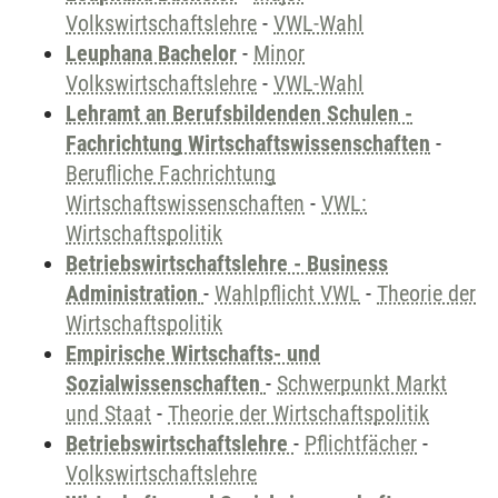
Volkswirtschaftslehre
-
VWL-Wahl
Leuphana Bachelor
-
Minor
Volkswirtschaftslehre
-
VWL-Wahl
Lehramt an Berufsbildenden Schulen -
Fachrichtung Wirtschaftswissenschaften
-
Berufliche Fachrichtung
Wirtschaftswissenschaften
-
VWL:
Wirtschaftspolitik
Betriebswirtschaftslehre - Business
Administration
-
Wahlpflicht VWL
-
Theorie der
Wirtschaftspolitik
Empirische Wirtschafts- und
Sozialwissenschaften
-
Schwerpunkt Markt
und Staat
-
Theorie der Wirtschaftspolitik
Betriebswirtschaftslehre
-
Pflichtfächer
-
Volkswirtschaftslehre