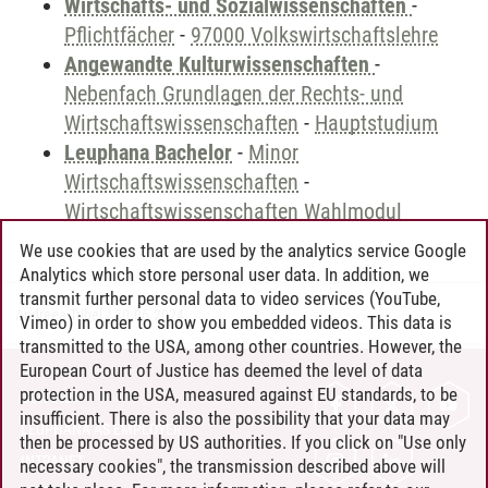
Wirtschafts- und Sozialwissenschaften
-
Pflichtfächer
-
97000 Volkswirtschaftslehre
Angewandte Kulturwissenschaften
-
Nebenfach Grundlagen der Rechts- und
Wirtschaftswissenschaften
-
Hauptstudium
Leuphana Bachelor
-
Minor
Wirtschaftswissenschaften
-
Wirtschaftswissenschaften Wahlmodul
We use cookies that are used by the analytics service Google
Analytics which store personal user data. In addition, we
transmit further personal data to video services (YouTube,
Andreea Tribel
/
30.06.2024
Vimeo) in order to show you embedded videos. This data is
transmitted to the USA, among other countries. However, the
European Court of Justice has deemed the level of data
protection in the USA, measured against EU standards, to be
CONTACT
insufficient. There is also the possibility that your data may
LEUPHANA AS EMPLOYER
then be processed by US authorities. If you click on "Use only
INTRANET
necessary cookies", the transmission described above will