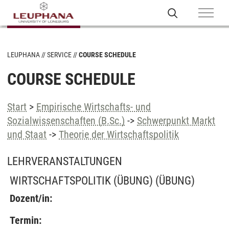
LEUPHANA
SERVICE
COURSE SCHEDULE
COURSE SCHEDULE
Start
>
Empirische Wirtschafts- und
Sozialwissenschaften (B.Sc.)
->
Schwerpunkt Markt
und Staat
->
Theorie der Wirtschaftspolitik
LEHRVERANSTALTUNGEN
WIRTSCHAFTSPOLITIK (ÜBUNG)
(ÜBUNG)
Dozent/in:
Termin: