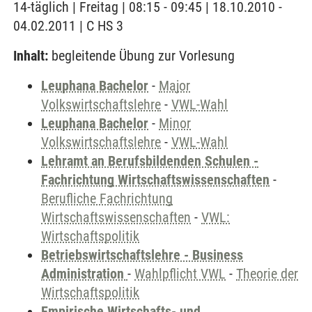
14-täglich | Freitag | 08:15 - 09:45 | 18.10.2010 -
04.02.2011 | C HS 3
Inhalt:
begleitende Übung zur Vorlesung
Leuphana Bachelor
-
Major
Volkswirtschaftslehre
-
VWL-Wahl
Leuphana Bachelor
-
Minor
Volkswirtschaftslehre
-
VWL-Wahl
Lehramt an Berufsbildenden Schulen -
Fachrichtung Wirtschaftswissenschaften
-
Berufliche Fachrichtung
Wirtschaftswissenschaften
-
VWL:
Wirtschaftspolitik
Betriebswirtschaftslehre - Business
Administration
-
Wahlpflicht VWL
-
Theorie der
Wirtschaftspolitik
Empirische Wirtschafts- und