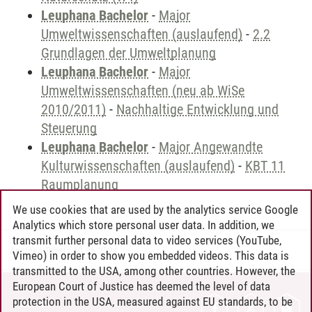
Leuphana Bachelor
-
Major
Umweltwissenschaften (auslaufend)
-
2.2
Grundlagen der Umweltplanung
Leuphana Bachelor
-
Major
Umweltwissenschaften (neu ab WiSe
2010/2011)
-
Nachhaltige Entwicklung und
Steuerung
Leuphana Bachelor
-
Major Angewandte
Kulturwissenschaften (auslaufend)
-
KBT 11
Raumplanung
We use cookies that are used by the analytics service Google
Analytics which store personal user data. In addition, we
transmit further personal data to video services (YouTube,
Andreea Tribel
/
30.06.2024
Vimeo) in order to show you embedded videos. This data is
transmitted to the USA, among other countries. However, the
European Court of Justice has deemed the level of data
protection in the USA, measured against EU standards, to be
CONTACT