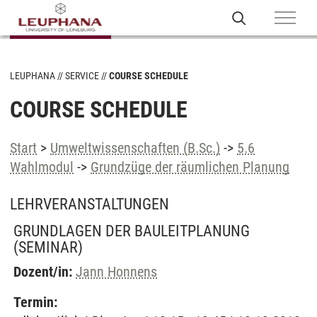
LEUPHANA
SERVICE
COURSE SCHEDULE
COURSE SCHEDULE
Start
>
Umweltwissenschaften (B.Sc.)
->
5.6
Wahlmodul
->
Grundzüge der räumlichen Planung
LEHRVERANSTALTUNGEN
GRUNDLAGEN DER BAULEITPLANUNG
(SEMINAR)
Dozent/in:
Jann Honnens
Termin: