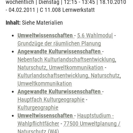
wöchentlich | Dienstag | 12:15 - 13:45 | 18.10.2010
- 04.02.2011 | C 11.008 Lernwerkstatt
Inhalt:
Siehe Materialien
Umweltwissenschaften
-
5.6 Wahlmodul
-
Grundzüge der räumlichen Planung
Angewandte Kulturwissenschaften
-
Nebenfach Kulturlandschaftsentwicklung,
Naturschutz, Umweltkommunikation
-
Kulturlandschaftsentwicklung, Naturschutz,
Umweltkommunikation
Angewandte Kulturwissenschaften
-
Hauptfach Kulturgeographie
-
Kulturgeographie
Umweltwissenschaften
-
Hauptstudium -
Wahlpflichtfächer
-
77500 Umweltplanung /
Naturschutz (W4)