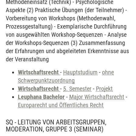
Methodeneinsatz (Technik) - Psychologische
Aspekte (2) Praktische Übungen (der Teilnehmer) -
Vorbereitung von Workshops (Methodenwahl,
Prozessgestaltung) - Exemplarische Durchführung
von ausgewählten Workshop-Sequenzen - Analyse
der Workshops-Sequenzen (3) Zusammenfassung
der Erfahrungen und abgeleiteten Erkenntnisse aus
der Veranstaltung
Wirtschaftsrecht
-
Hauptstudium
-
ohne
Schwerpunktzuordnung
Wirtschaftsrecht
-
5. Semester
-
Projekt
Leuphana Bachelor
-
Major Wirtschaftsrecht
-
Europarecht und Öffentliches Recht
SQ - LEITUNG VON ARBEITSGRUPPEN,
MODERATION, GRUPPE 3
(SEMINAR)