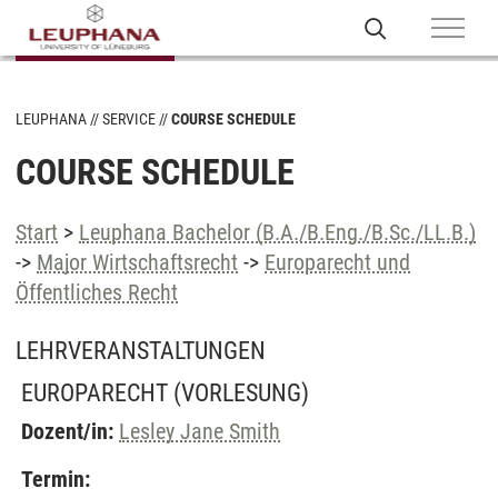
LEUPHANA
SERVICE
COURSE SCHEDULE
COURSE SCHEDULE
Start
>
Leuphana Bachelor (B.A./B.Eng./B.Sc./LL.B.)
->
Major Wirtschaftsrecht
->
Europarecht und
Öffentliches Recht
LEHRVERANSTALTUNGEN
EUROPARECHT
(VORLESUNG)
Dozent/in:
Lesley Jane Smith
Termin: