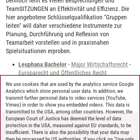
Dennoch fehlt es vielen Besprechungen und
TeamSITZUNGEN an Effektivität und Effizienz. Die
hier angebotene Schlüsselqualifikation "Gruppen
leiten" will daher verschiedene Instrumente zur
Planung, Durchführung und Reflexion von
Teamarbeit vorstellen und in praxisnahen
Spielsituationen erproben.
Leuphana Bachelor
-
Major Wirtschaftsrecht
-
Europarecht und Öffentliches Recht
We use cookies that are used by the analytics service Google
Analytics which store personal user data. In addition, we
transmit further personal data to video services (YouTube,
Andreea Tribel
/
30.06.2024
Vimeo) in order to show you embedded videos. This data is
transmitted to the USA, among other countries. However, the
European Court of Justice has deemed the level of data
protection in the USA, measured against EU standards, to be
CONTACT
insufficient. There is also the possibility that your data may
LEUPHANA AS EMPLOYER
then be processed by US authorities. If you click on "Use only