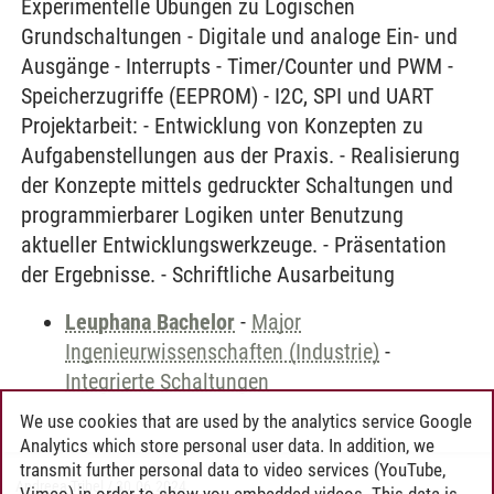
Experimentelle Übungen zu Logischen
Grundschaltungen - Digitale und analoge Ein- und
Ausgänge - Interrupts - Timer/Counter und PWM -
Speicherzugriffe (EEPROM) - I2C, SPI und UART
Projektarbeit: - Entwicklung von Konzepten zu
Aufgabenstellungen aus der Praxis. - Realisierung
der Konzepte mittels gedruckter Schaltungen und
programmierbarer Logiken unter Benutzung
aktueller Entwicklungswerkzeuge. - Präsentation
der Ergebnisse. - Schriftliche Ausarbeitung
Leuphana Bachelor
-
Major
Ingenieurwissenschaften (Industrie)
-
Integrierte Schaltungen
We use cookies that are used by the analytics service Google
Analytics which store personal user data. In addition, we
transmit further personal data to video services (YouTube,
Andreea Tribel
/
30.06.2024
Vimeo) in order to show you embedded videos. This data is