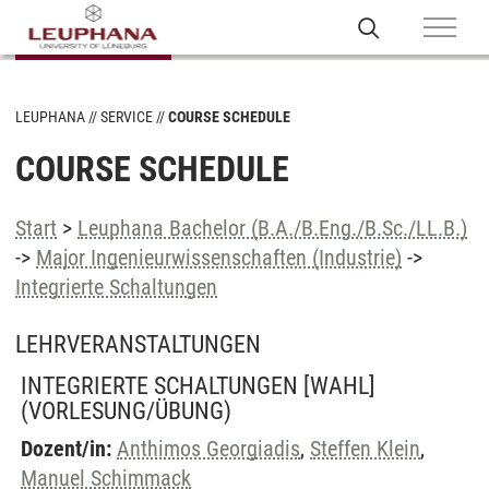
LEUPHANA
SERVICE
COURSE SCHEDULE
COURSE SCHEDULE
Start
>
Leuphana Bachelor (B.A./B.Eng./B.Sc./LL.B.)
->
Major Ingenieurwissenschaften (Industrie)
->
Integrierte Schaltungen
LEHRVERANSTALTUNGEN
INTEGRIERTE SCHALTUNGEN [WAHL]
(VORLESUNG/ÜBUNG)
Dozent/in:
Anthimos Georgiadis
,
Steffen Klein
,
Manuel Schimmack