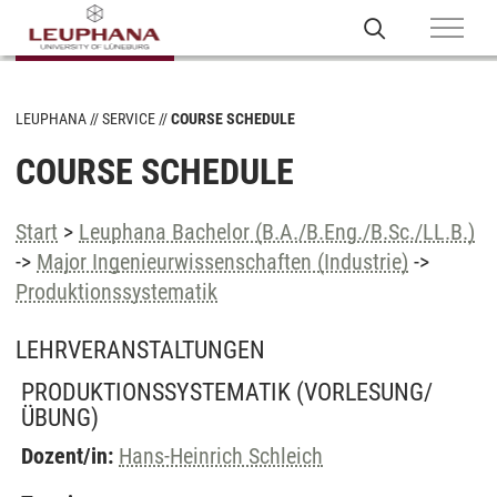
LEUPHANA
SERVICE
COURSE SCHEDULE
COURSE SCHEDULE
Start
>
Leuphana Bachelor (B.A./B.Eng./B.Sc./LL.B.)
->
Major Ingenieurwissenschaften (Industrie)
->
Produktionssystematik
LEHRVERANSTALTUNGEN
PRODUKTIONSSYSTEMATIK
(VORLESUNG/
ÜBUNG)
Dozent/in:
Hans-Heinrich Schleich