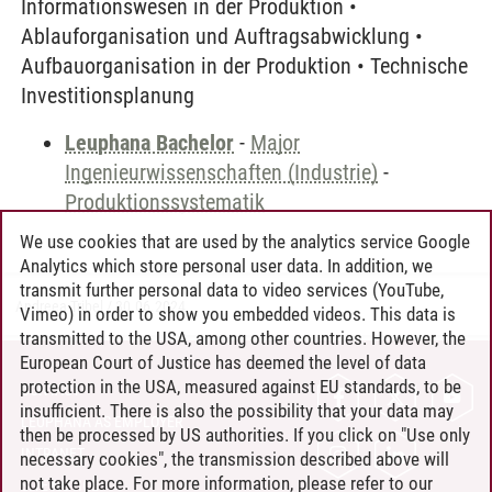
Informationswesen in der Produktion •
Ablauforganisation und Auftragsabwicklung •
Aufbauorganisation in der Produktion • Technische
Investitionsplanung
Leuphana Bachelor
-
Major
Ingenieurwissenschaften (Industrie)
-
Produktionssystematik
We use cookies that are used by the analytics service Google
Analytics which store personal user data. In addition, we
transmit further personal data to video services (YouTube,
Andreea Tribel
/
30.06.2024
Vimeo) in order to show you embedded videos. This data is
transmitted to the USA, among other countries. However, the
European Court of Justice has deemed the level of data
protection in the USA, measured against EU standards, to be
CONTACT
insufficient. There is also the possibility that your data may
LEUPHANA AS EMPLOYER
then be processed by US authorities. If you click on "Use only
INTRANET
necessary cookies", the transmission described above will
not take place. For more information, please refer to our
SITE NOTICE