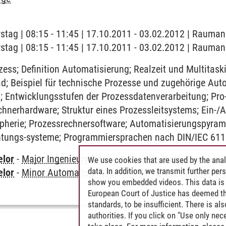
stag | 08:15 - 11:45 | 17.10.2011 - 03.02.2012 | Rauman
stag | 08:15 - 11:45 | 17.10.2011 - 03.02.2012 | Rauman
zess; Definition Automatisierung; Realzeit und Multitask
d; Beispiel für technische Prozesse und zugehörige Aut
; Entwicklungsstufen der Prozessdatenverarbeitung; Pro
chnerhardware; Struktur eines Prozessleitsystems; Ein-
pherie; Prozessrechnersoftware; Automatisierungspyrami
tungs-systeme; Programmiersprachen nach DIN/IEC 611
elor
-
Major Ingenieurwissenschaften (Industrie)
-
Prozes
We use cookies that are used by the anal
data. In addition, we transmit further pe
elor
-
Minor Automatisierungstechnik
-
Prozessdatenvera
show you embedded videos. This data is 
European Court of Justice has deemed th
standards, to be insufficient. There is a
authorities. If you click on "Use only ne