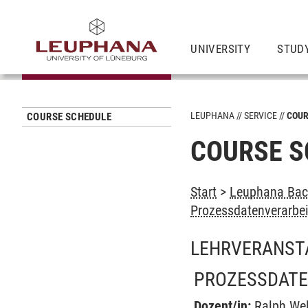
UNIVERSITY
STUD
LEUPHANA
SERVICE
COUR
COURSE SCHEDULE
COURSE S
Start
>
Leuphana Bach
Prozessdatenverarbe
LEHRVERANST
PROZESSDATE
Dozent/in:
Ralph We