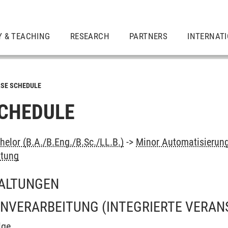
Y & TEACHING
RESEARCH
PARTNERS
INTERNAT
SE SCHEDULE
CHEDULE
elor (B.A./B.Eng./B.Sc./LL.B.)
->
Minor Automatisierun
itung
ALTUNGEN
NVERARBEITUNG
(INTEGRIERTE VERAN
lge