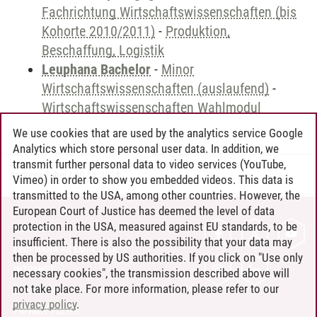
Fachrichtung Wirtschaftswissenschaften (bis
Kohorte 2010/2011)
-
Produktion,
Beschaffung, Logistik
Leuphana Bachelor
-
Minor
Wirtschaftswissenschaften (auslaufend)
-
Wirtschaftswissenschaften Wahlmodul
We use cookies that are used by the analytics service Google
Analytics which store personal user data. In addition, we
transmit further personal data to video services (YouTube,
Andreea Tribel
/
30.06.2024
Vimeo) in order to show you embedded videos. This data is
transmitted to the USA, among other countries. However, the
European Court of Justice has deemed the level of data
protection in the USA, measured against EU standards, to be
CONTACT
insufficient. There is also the possibility that your data may
LEUPHANA AS EMPLOYER
then be processed by US authorities. If you click on "Use only
INTRANET
necessary cookies", the transmission described above will
not take place. For more information, please refer to our
SITE NOTICE
privacy policy
.
PRIVACY POLICY