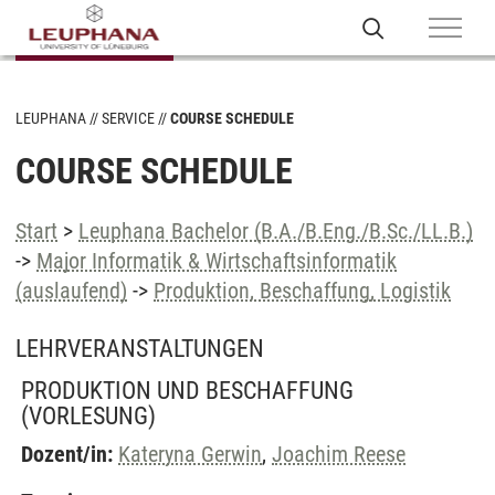
LEUPHANA
SERVICE
COURSE SCHEDULE
COURSE SCHEDULE
Start
>
Leuphana Bachelor (B.A./B.Eng./B.Sc./LL.B.)
->
Major Informatik & Wirtschaftsinformatik
(auslaufend)
->
Produktion, Beschaffung, Logistik
LEHRVERANSTALTUNGEN
PRODUKTION UND BESCHAFFUNG
(VORLESUNG)
Dozent/in:
Kateryna Gerwin
,
Joachim Reese