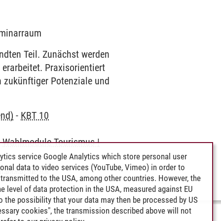
Seminarraum
andten Teil. Zunächst werden
rarbeitet. Praxisorientiert
h zukünftiger Potenziale und
end)
-
KBT 10
-
Wahlmodule Tourismus |
ytics service Google Analytics which store personal user
rsonal data to video services (YouTube, Vimeo) in order to
urgeographie
transmitted to the USA, among other countries. However, the
e level of data protection in the USA, measured against EU
lso the possibility that your data may then be processed by US
cessary cookies", the transmission described above will not