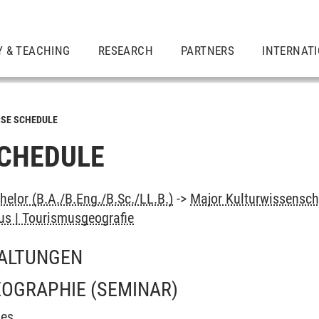
Y & TEACHING
RESEARCH
PARTNERS
INTERNAT
SE SCHEDULE
CHEDULE
elor (B.A./B.Eng./B.Sc./LL.B.)
->
Major Kulturwissensch
s | Tourismusgeografie
ALTUNGEN
EOGRAPHIE
(SEMINAR)
ies