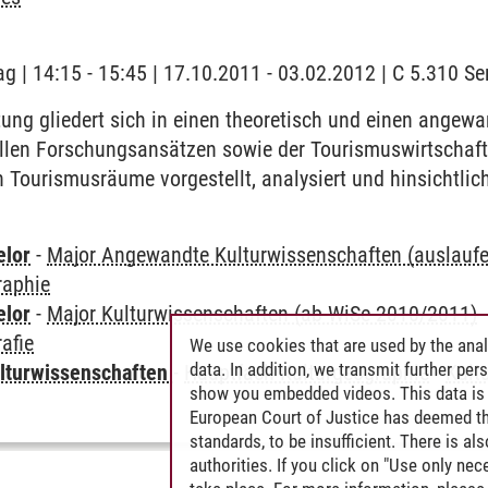
ag | 14:15 - 15:45 | 17.10.2011 - 03.02.2012 | C 5.310 
ung gliedert sich in einen theoretisch und einen angew
len Forschungsansätzen sowie der Tourismuswirtschaft e
Tourismusräume vorgestellt, analysiert und hinsichtlic
elor
-
Major Angewandte Kulturwissenschaften (auslauf
raphie
elor
-
Major Kulturwissenschaften (ab WiSe 2010/2011)
afie
We use cookies that are used by the anal
data. In addition, we transmit further pe
lturwissenschaften
-
Hauptfach Kulturgeographie
-
Kult
show you embedded videos. This data is 
European Court of Justice has deemed th
standards, to be insufficient. There is a
authorities. If you click on "Use only ne