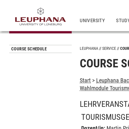
UNIVERSITY
STUD
LEUPHANA
SERVICE
COUR
COURSE SCHEDULE
COURSE S
Start
>
Leuphana Bach
Wahlmodule Tourismu
LEHRVERANST
TOURISMUSG
Dozent/in:
Martin Pr