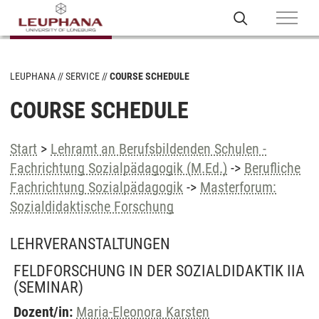
LEUPHANA
SERVICE
COURSE SCHEDULE
COURSE SCHEDULE
Start
>
Lehramt an Berufsbildenden Schulen -
Fachrichtung Sozialpädagogik (M.Ed.)
->
Berufliche
Fachrichtung Sozialpädagogik
->
Masterforum:
Sozialdidaktische Forschung
LEHRVERANSTALTUNGEN
FELDFORSCHUNG IN DER SOZIALDIDAKTIK IIA
(SEMINAR)
Dozent/in:
Maria-Eleonora Karsten