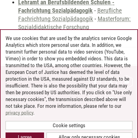
Lehramt an Berufsbildenden Schulen -
Fachrichtung Sozialpädagogik
-
Berufliche
Fachrichtung Sozialpädagogik
-
Masterforum:
Sozialdidaktische Forschung
We use cookies that are used by the analytics service Google
Analytics which store personal user data. In addition, we
transmit further personal data to video services (YouTube,
Andreea Tribel
/
30.06.2024
Vimeo) in order to show you embedded videos. This data is
transmitted to the USA, among other countries. However, the
European Court of Justice has deemed the level of data
protection in the USA, measured against EU standards, to be
CONTACT
insufficient. There is also the possibility that your data may
LEUPHANA AS EMPLOYER
then be processed by US authorities. If you click on "Use only
INTRANET
necessary cookies", the transmission described above will
not take place. For more information, please refer to our
SITE NOTICE
privacy policy
.
PRIVACY POLICY
ACCESSIBILITY
Cookie settings
COOKIE SETTINGS
I agree
Allow only necessary cookies