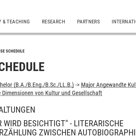
Y & TEACHING
RESEARCH
PARTNERS
INTERNAT
SE SCHEDULE
CHEDULE
elor (B.A./B.Eng./B.Sc./LL.B.)
->
Major Angewandte Kul
 Dimensionen von Kultur und Gesellschaft
ALTUNGEN
R WIRD BESICHTIGT" - LITERARISCHE
RZÄHLUNG ZWISCHEN AUTOBIOGRAPHI