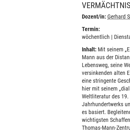
VERMÄCHTNI
Dozent/in:
Gerhard S
Termin:
wöchentlich | Dienst
Inhalt:
Mit seinem „E
Mann aus der Distanz
Lebensweg, seine We
versinkenden alten 
eine stringente Ges
hier mit seinem „dia
Weltliteratur des 19
Jahrhundertwerks um
es basiert. Begleite
wichtigsten Schaffen
Thomas-Mann-Zentru