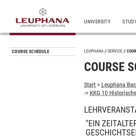
UNIVERSITY
STUD
LEUPHANA
SERVICE
COUR
COURSE SCHEDULE
COURSE S
Start
>
Leuphana Bach
->
KKG 10 Historische
LEHRVERANST
"EIN ZEITALTE
GESCHICHTSE