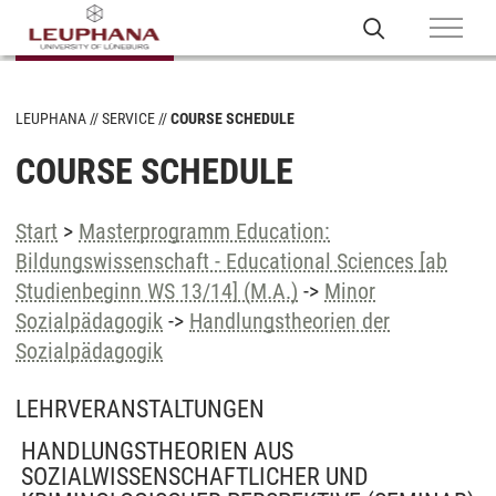
LEUPHANA
SERVICE
COURSE SCHEDULE
COURSE SCHEDULE
Start
>
Masterprogramm Education:
Bildungswissenschaft - Educational Sciences [ab
Studienbeginn WS 13/14] (M.A.)
->
Minor
Sozialpädagogik
->
Handlungstheorien der
Sozialpädagogik
LEHRVERANSTALTUNGEN
HANDLUNGSTHEORIEN AUS
SOZIALWISSENSCHAFTLICHER UND