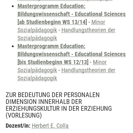
Masterprogramm Education:
Bildungswissenschaft - Educational Sciences
[ab Studienbeginn WS 13/14]
-
Minor
Sozialpädagogik
-
Handlungstheorien der
Sozialpädagogik
Masterprogramm Education:
Bildungswissenschaft - Educational Sciences
[bis Studienbeginn WS 12/13]
-
Minor
Sozialpädagogik
-
Handlungstheorien der
Sozialpädagogik
ZUR BEDEUTUNG DER PERSONALEN
DIMENSION INNERHALB DER
ERZIEHUNGSKULTUR IN DER ERZIEHUNG
(VORLESUNG)
Dozent/in:
Herbert E. Colla