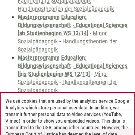
Fachrichtung Sozialpädagogik
-
Handlungstheorien der Sozialpädagogik
Masterprogramm Education:
Bildungswissenschaft - Educational Sciences
[ab Studienbeginn WS 13/14]
-
Minor
Sozialpädagogik
-
Handlungstheorien der
Sozialpädagogik
Masterprogramm Education:
Bildungswissenschaft - Educational Sciences
[bis Studienbeginn WS 12/13]
-
Minor
Sozialpädagogik
-
Handlungstheorien der
Sozialpädagogik
We use cookies that are used by the analytics service Google
Analytics which store personal user data. In addition, we
transmit further personal data to video services (YouTube,
Andreea Tribel
/
30.06.2024
Vimeo) in order to show you embedded videos. This data is
transmitted to the USA, among other countries. However, the
European Court of Justice has deemed the level of data