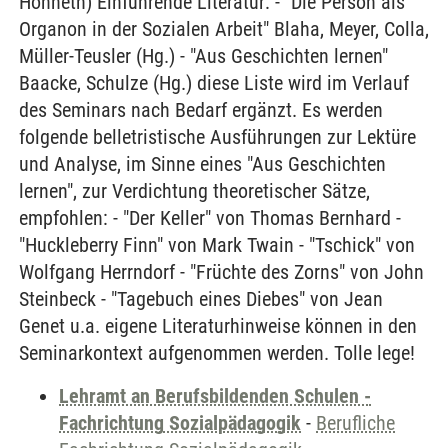
Honneth) Einführende Literatur: - "Die Person als
Organon in der Sozialen Arbeit" Blaha, Meyer, Colla,
Müller-Teusler (Hg.) - "Aus Geschichten lernen"
Baacke, Schulze (Hg.) diese Liste wird im Verlauf
des Seminars nach Bedarf ergänzt. Es werden
folgende belletristische Ausführungen zur Lektüre
und Analyse, im Sinne eines "Aus Geschichten
lernen", zur Verdichtung theoretischer Sätze,
empfohlen: - "Der Keller" von Thomas Bernhard -
"Huckleberry Finn" von Mark Twain - "Tschick" von
Wolfgang Herrndorf - "Früchte des Zorns" von John
Steinbeck - "Tagebuch eines Diebes" von Jean
Genet u.a. eigene Literaturhinweise können in den
Seminarkontext aufgenommen werden. Tolle lege!
Lehramt an Berufsbildenden Schulen -
Fachrichtung Sozialpädagogik
-
Berufliche