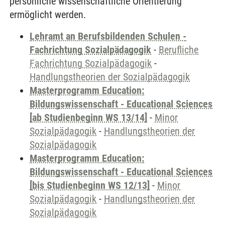
persönliche wissenschaftliche Orientierung
ermöglicht werden.
Lehramt an Berufsbildenden Schulen -
Fachrichtung Sozialpädagogik
-
Berufliche
Fachrichtung Sozialpädagogik
-
Handlungstheorien der Sozialpädagogik
Masterprogramm Education:
Bildungswissenschaft - Educational Sciences
[ab Studienbeginn WS 13/14]
-
Minor
Sozialpädagogik
-
Handlungstheorien der
Sozialpädagogik
Masterprogramm Education:
Bildungswissenschaft - Educational Sciences
[bis Studienbeginn WS 12/13]
-
Minor
Sozialpädagogik
-
Handlungstheorien der
Sozialpädagogik