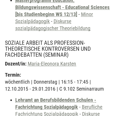
Masterprogramm Education:
Bildungswissenschaft - Educational Sciences
[bis Studienbeginn WS 12/13]
-
Minor
Sozialpädagogik
-
Diskurse
sozialpädagogischer Theoriebildung
SOZIALE ARBEIT ALS PROFESSION-
THEORETISCHE KONTROVERSEN UND
FACHDEBATTEN
(SEMINAR)
Dozent/in:
Maria-Eleonora Karsten
Termin:
wöchentlich | Donnerstag | 16:15 - 17:45 |
12.10.2015 - 29.01.2016 | C 9.102 Seminarraum
Lehramt an Berufsbildenden Schulen -
Fachrichtung Sozialpädagogik
-
Berufliche
Fachrichtung Sozialpädagogik
-
Diskurse