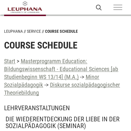
LEUPHANA
SERVICE
COURSE SCHEDULE
COURSE SCHEDULE
Start
>
Masterprogramm Education:
Bildungswissenschaft - Educational Sciences [ab
Studienbeginn WS 13/14] (M.A.)
->
Minor
Sozialpädagogik
->
Diskurse sozialpädagogischer
Theoriebildung
LEHRVERANSTALTUNGEN
DIE WIEDERENTDECKUNG DER LIEBE IN DER
SOZIALPÄDAGOGIK
(SEMINAR)