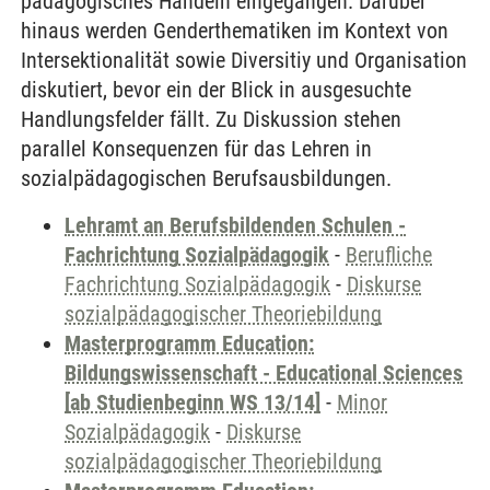
pädagogisches Handeln eingegangen. Darüber
hinaus werden Genderthematiken im Kontext von
Intersektionalität sowie Diversitiy und Organisation
diskutiert, bevor ein der Blick in ausgesuchte
Handlungsfelder fällt. Zu Diskussion stehen
parallel Konsequenzen für das Lehren in
sozialpädagogischen Berufsausbildungen.
Lehramt an Berufsbildenden Schulen -
Fachrichtung Sozialpädagogik
-
Berufliche
Fachrichtung Sozialpädagogik
-
Diskurse
sozialpädagogischer Theoriebildung
Masterprogramm Education:
Bildungswissenschaft - Educational Sciences
[ab Studienbeginn WS 13/14]
-
Minor
Sozialpädagogik
-
Diskurse
sozialpädagogischer Theoriebildung