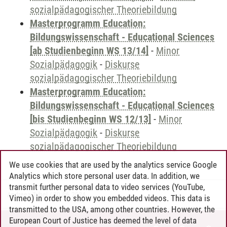
sozialpädagogischer Theoriebildung
Masterprogramm Education:
Bildungswissenschaft - Educational Sciences
[ab Studienbeginn WS 13/14]
-
Minor
Sozialpädagogik
-
Diskurse
sozialpädagogischer Theoriebildung
Masterprogramm Education:
Bildungswissenschaft - Educational Sciences
[bis Studienbeginn WS 12/13]
-
Minor
Sozialpädagogik
-
Diskurse
sozialpädagogischer Theoriebildung
We use cookies that are used by the analytics service Google
Analytics which store personal user data. In addition, we
transmit further personal data to video services (YouTube,
Andreea Tribel
/
30.06.2024
Vimeo) in order to show you embedded videos. This data is
transmitted to the USA, among other countries. However, the
European Court of Justice has deemed the level of data