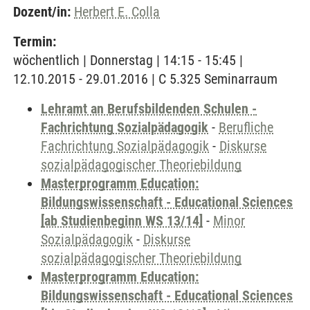
Dozent/in:
Herbert E. Colla
Termin:
wöchentlich | Donnerstag | 14:15 - 15:45 |
12.10.2015 - 29.01.2016 | C 5.325 Seminarraum
Lehramt an Berufsbildenden Schulen -
Fachrichtung Sozialpädagogik
-
Berufliche
Fachrichtung Sozialpädagogik
-
Diskurse
sozialpädagogischer Theoriebildung
Masterprogramm Education:
Bildungswissenschaft - Educational Sciences
[ab Studienbeginn WS 13/14]
-
Minor
Sozialpädagogik
-
Diskurse
sozialpädagogischer Theoriebildung
Masterprogramm Education:
Bildungswissenschaft - Educational Sciences