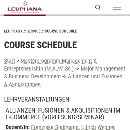
LEUPHANA
SERVICE
COURSE SCHEDULE
COURSE SCHEDULE
Start
>
Masterprogramm Management &
Entrepreneurship (M.A./M.Sc.)
->
Major Management
& Business Development
->
Allianzen und Fusionen
& Akquisitionen
LEHRVERANSTALTUNGEN
ALLIANZEN, FUSIONEN & AKQUISITIONEN IM
E-COMMERCE
(VORLESUNG/SEMINAR)
Dozent/in:
Franziska Stallmann
,
Ullrich Wegner