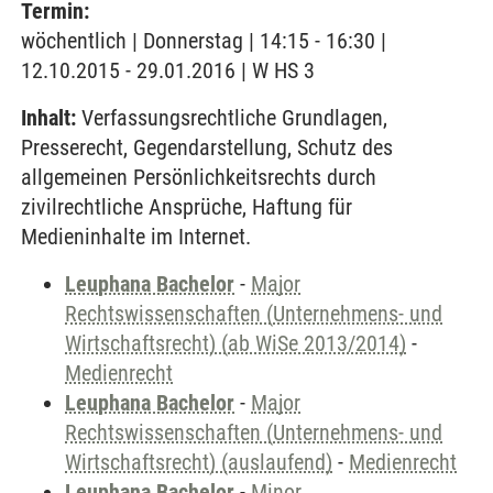
Termin:
wöchentlich | Donnerstag | 14:15 - 16:30 |
12.10.2015 - 29.01.2016 | W HS 3
Inhalt:
Verfassungsrechtliche Grundlagen,
Presserecht, Gegendarstellung, Schutz des
allgemeinen Persönlichkeitsrechts durch
zivilrechtliche Ansprüche, Haftung für
Medieninhalte im Internet.
Leuphana Bachelor
-
Major
Rechtswissenschaften (Unternehmens- und
Wirtschaftsrecht) (ab WiSe 2013/2014)
-
Medienrecht
Leuphana Bachelor
-
Major
Rechtswissenschaften (Unternehmens- und
Wirtschaftsrecht) (auslaufend)
-
Medienrecht
Leuphana Bachelor
-
Minor