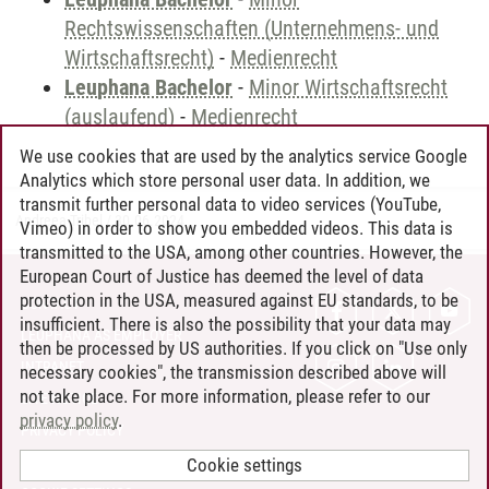
Rechtswissenschaften (Unternehmens- und
Wirtschaftsrecht)
-
Medienrecht
Leuphana Bachelor
-
Minor Wirtschaftsrecht
(auslaufend)
-
Medienrecht
We use cookies that are used by the analytics service Google
Analytics which store personal user data. In addition, we
transmit further personal data to video services (YouTube,
Andreea Tribel
/
30.06.2024
Vimeo) in order to show you embedded videos. This data is
transmitted to the USA, among other countries. However, the
European Court of Justice has deemed the level of data
protection in the USA, measured against EU standards, to be
CONTACT
insufficient. There is also the possibility that your data may
LEUPHANA AS EMPLOYER
then be processed by US authorities. If you click on "Use only
INTRANET
necessary cookies", the transmission described above will
not take place. For more information, please refer to our
SITE NOTICE
privacy policy
.
PRIVACY POLICY
ACCESSIBILITY
Cookie settings