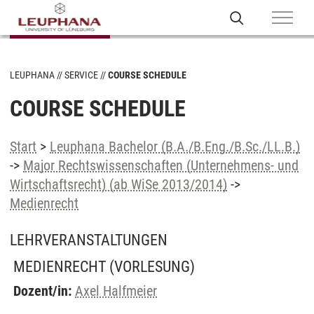
LEUPHANA
SERVICE
COURSE SCHEDULE
COURSE SCHEDULE
Start
>
Leuphana Bachelor (B.A./B.Eng./B.Sc./LL.B.)
->
Major Rechtswissenschaften (Unternehmens- und
Wirtschaftsrecht) (ab WiSe 2013/2014)
->
Medienrecht
LEHRVERANSTALTUNGEN
MEDIENRECHT
(VORLESUNG)
Dozent/in:
Axel Halfmeier