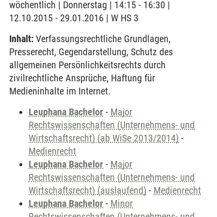
wöchentlich | Donnerstag | 14:15 - 16:30 |
12.10.2015 - 29.01.2016 | W HS 3
Inhalt:
Verfassungsrechtliche Grundlagen,
Presserecht, Gegendarstellung, Schutz des
allgemeinen Persönlichkeitsrechts durch
zivilrechtliche Ansprüche, Haftung für
Medieninhalte im Internet.
Leuphana Bachelor
-
Major
Rechtswissenschaften (Unternehmens- und
Wirtschaftsrecht) (ab WiSe 2013/2014)
-
Medienrecht
Leuphana Bachelor
-
Major
Rechtswissenschaften (Unternehmens- und
Wirtschaftsrecht) (auslaufend)
-
Medienrecht
Leuphana Bachelor
-
Minor
Rechtswissenschaften (Unternehmens- und