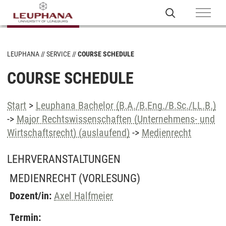
LEUPHANA
SERVICE
COURSE SCHEDULE
COURSE SCHEDULE
Start
>
Leuphana Bachelor (B.A./B.Eng./B.Sc./LL.B.)
->
Major Rechtswissenschaften (Unternehmens- und
Wirtschaftsrecht) (auslaufend)
->
Medienrecht
LEHRVERANSTALTUNGEN
MEDIENRECHT
(VORLESUNG)
Dozent/in:
Axel Halfmeier
Termin: