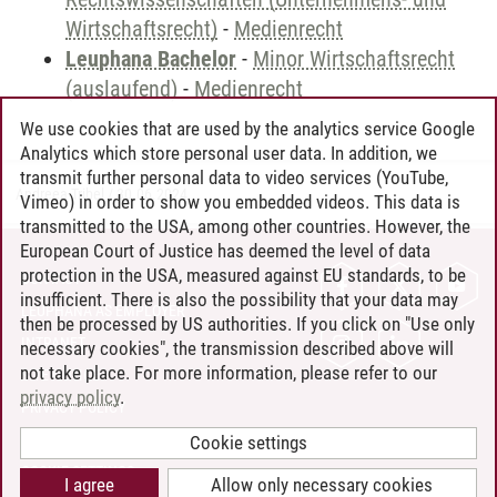
Wirtschaftsrecht)
-
Medienrecht
Leuphana Bachelor
-
Minor Wirtschaftsrecht
(auslaufend)
-
Medienrecht
We use cookies that are used by the analytics service Google
Analytics which store personal user data. In addition, we
transmit further personal data to video services (YouTube,
Andreea Tribel
/
30.06.2024
Vimeo) in order to show you embedded videos. This data is
transmitted to the USA, among other countries. However, the
European Court of Justice has deemed the level of data
protection in the USA, measured against EU standards, to be
CONTACT
insufficient. There is also the possibility that your data may
LEUPHANA AS EMPLOYER
then be processed by US authorities. If you click on "Use only
INTRANET
necessary cookies", the transmission described above will
not take place. For more information, please refer to our
SITE NOTICE
privacy policy
.
PRIVACY POLICY
ACCESSIBILITY
Cookie settings
COOKIE SETTINGS
I agree
Allow only necessary cookies