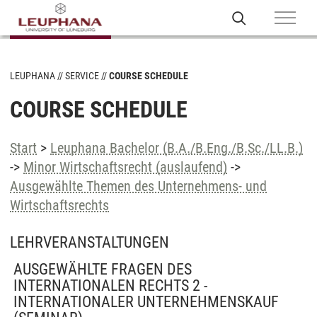
LEUPHANA
SERVICE
COURSE SCHEDULE
COURSE SCHEDULE
Start
>
Leuphana Bachelor (B.A./B.Eng./B.Sc./LL.B.)
->
Minor Wirtschaftsrecht (auslaufend)
->
Ausgewählte Themen des Unternehmens- und
Wirtschaftsrechts
LEHRVERANSTALTUNGEN
AUSGEWÄHLTE FRAGEN DES
INTERNATIONALEN RECHTS 2 -
INTERNATIONALER UNTERNEHMENSKAUF