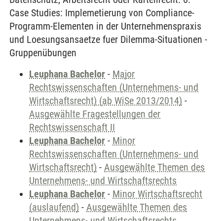
Case Studies: Implemetierung von Compliance-
Programm-Elementen in der Unternehmenspraxis
und Loesungsansaetze fuer Dilemma-Situationen -
Gruppenübungen
Leuphana Bachelor
-
Major
Rechtswissenschaften (Unternehmens- und
Wirtschaftsrecht) (ab WiSe 2013/2014)
-
Ausgewählte Fragestellungen der
Rechtswissenschaft II
Leuphana Bachelor
-
Minor
Rechtswissenschaften (Unternehmens- und
Wirtschaftsrecht)
-
Ausgewählte Themen des
Unternehmens- und Wirtschaftsrechts
Leuphana Bachelor
-
Minor Wirtschaftsrecht
(auslaufend)
-
Ausgewählte Themen des
Unternehmens- und Wirtschaftsrechts