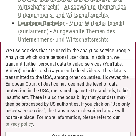
Wirtschaftsrecht)
-
Ausgewählte Themen des
Unternehmens- und Wirtschaftsrechts
Leuphana Bachelor
-
Minor Wirtschaftsrecht
(auslaufend)
-
Ausgewählte Themen des
Unternehmens- und Wirtschaftsrechts
We use cookies that are used by the analytics service Google
Analytics which store personal user data. In addition, we
transmit further personal data to video services (YouTube,
Andreea Tribel
/
30.06.2024
Vimeo) in order to show you embedded videos. This data is
transmitted to the USA, among other countries. However, the
European Court of Justice has deemed the level of data
protection in the USA, measured against EU standards, to be
CONTACT
insufficient. There is also the possibility that your data may
LEUPHANA AS EMPLOYER
then be processed by US authorities. If you click on "Use only
INTRANET
necessary cookies", the transmission described above will
not take place. For more information, please refer to our
SITE NOTICE
privacy policy
.
PRIVACY POLICY
ACCESSIBILITY