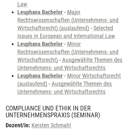
Law
Leuphana Bachelor
-
Major
Rechtswissenschaften (Unternehmens- und
Wirtschaftsrecht) (auslaufend)
-
Selected
Issues in European and International Law
Leuphana Bachelor
-
Minor
Rechtswissenschaften (Unternehmens- und
Wirtschaftsrecht)
-
Ausgewählte Themen des
Unternehmens- und Wirtschaftsrechts
Leuphana Bachelor
-
Minor Wirtschaftsrecht
(auslaufend)
-
Ausgewählte Themen des
Unternehmens- und Wirtschaftsrechts
COMPLIANCE UND ETHIK IN DER
UNTERNEHMENSPRAXIS
(SEMINAR)
Dozent/in:
Kersten Schmahl