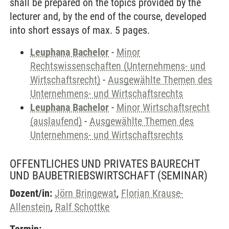
shall be prepared on the topics provided by the
lecturer and, by the end of the course, developed
into short essays of max. 5 pages.
Leuphana Bachelor
-
Minor
Rechtswissenschaften (Unternehmens- und
Wirtschaftsrecht)
-
Ausgewählte Themen des
Unternehmens- und Wirtschaftsrechts
Leuphana Bachelor
-
Minor Wirtschaftsrecht
(auslaufend)
-
Ausgewählte Themen des
Unternehmens- und Wirtschaftsrechts
OFFENTLICHES UND PRIVATES BAURECHT
UND BAUBETRIEBSWIRTSCHAFT
(SEMINAR)
Dozent/in:
Jörn Bringewat
,
Florian Krause-
Allenstein
,
Ralf Schottke