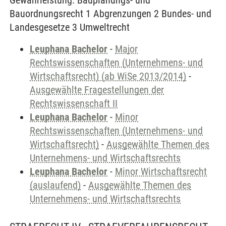
Gewährleistung. Bauplanungs- und
Bauordnungsrecht 1 Abgrenzungen 2 Bundes- und
Landesgesetze 3 Umweltrecht
Leuphana Bachelor
-
Major
Rechtswissenschaften (Unternehmens- und
Wirtschaftsrecht) (ab WiSe 2013/2014)
-
Ausgewählte Fragestellungen der
Rechtswissenschaft II
Leuphana Bachelor
-
Minor
Rechtswissenschaften (Unternehmens- und
Wirtschaftsrecht)
-
Ausgewählte Themen des
Unternehmens- und Wirtschaftsrechts
Leuphana Bachelor
-
Minor Wirtschaftsrecht
(auslaufend)
-
Ausgewählte Themen des
Unternehmens- und Wirtschaftsrechts