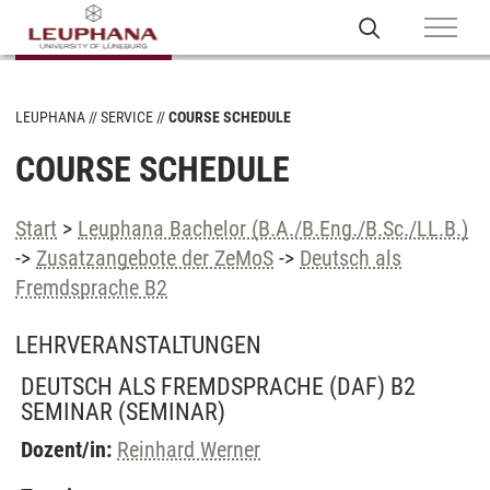
LEUPHANA
SERVICE
COURSE SCHEDULE
COURSE SCHEDULE
Start
>
Leuphana Bachelor (B.A./B.Eng./B.Sc./LL.B.)
->
Zusatzangebote der ZeMoS
->
Deutsch als
Fremdsprache B2
LEHRVERANSTALTUNGEN
DEUTSCH ALS FREMDSPRACHE (DAF) B2
SEMINAR
(SEMINAR)
Dozent/in:
Reinhard Werner