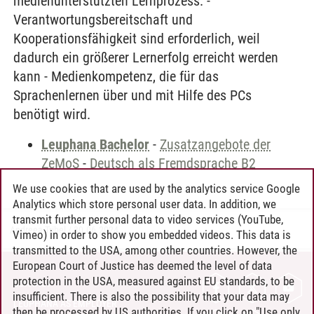
medienunterstützten Lernprozess. -
Verantwortungsbereitschaft und
Kooperationsfähigkeit sind erforderlich, weil
dadurch ein größerer Lernerfolg erreicht werden
kann - Medienkompetenz, die für das
Sprachenlernen über und mit Hilfe des PCs
benötigt wird.
Leuphana Bachelor
-
Zusatzangebote der
ZeMoS
-
Deutsch als Fremdsprache B2
We use cookies that are used by the analytics service Google
Analytics which store personal user data. In addition, we
transmit further personal data to video services (YouTube,
Andreea Tribel
/
30.06.2024
Vimeo) in order to show you embedded videos. This data is
transmitted to the USA, among other countries. However, the
European Court of Justice has deemed the level of data
protection in the USA, measured against EU standards, to be
CONTACT
insufficient. There is also the possibility that your data may
LEUPHANA AS EMPLOYER
then be processed by US authorities. If you click on "Use only