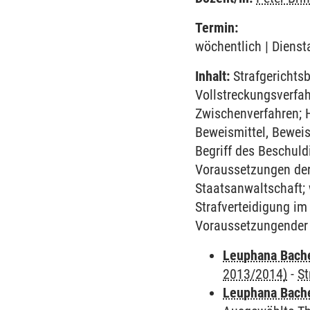
Termin:
wöchentlich | Dienst
Inhalt:
Strafgerichtsb
Vollstreckungsverfah
Zwischenverfahren; 
Beweismittel, Bewei
Begriff des Beschuld
Voraussetzungen de
Staatsanwaltschaft;
Strafverteidigung im
Voraussetzungender 
Leuphana Bach
2013/2014)
-
St
Leuphana Bach