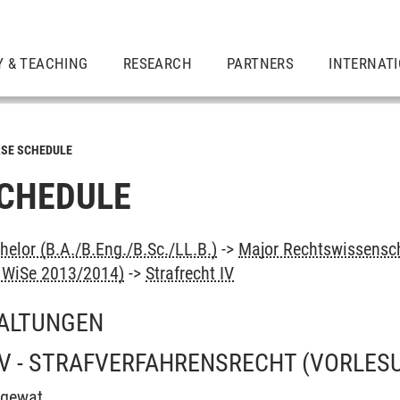
Y & TEACHING
RESEARCH
PARTNERS
INTERNAT
SE SCHEDULE
CHEDULE
elor (B.A./B.Eng./B.Sc./LL.B.)
->
Major Rechtswissensc
b WiSe 2013/2014)
->
Strafrecht IV
ALTUNGEN
IV - STRAFVERFAHRENSRECHT
(VORLES
ngewat