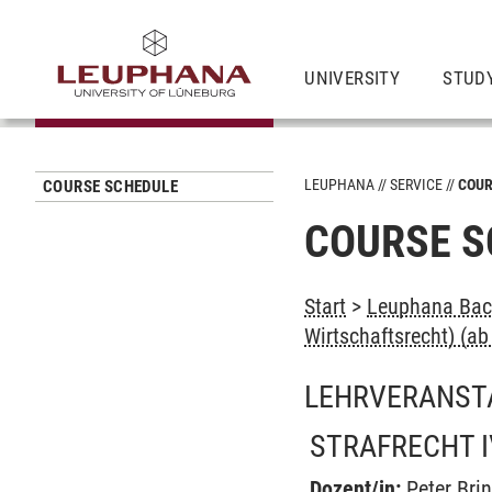
UNIVERSITY
STUD
LEUPHANA
SERVICE
COUR
COURSE SCHEDULE
COURSE S
Start
>
Leuphana Bach
Wirtschaftsrecht) (a
LEHRVERANST
STRAFRECHT 
Dozent/in:
Peter Bri