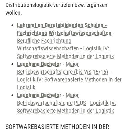
Distributionslogistik vertiefen bzw. ergänzen
wollen.
Lehramt an Berufsbildenden Schulen -
Fachrichtung Wirtschaftswissenschaften
-
Berufliche Fachrichtung
Wirtschaftswissenschaften
-
Logistik IV:
Softwarebasierte Methoden in der Logistik
Leuphana Bachelor
-
Major
Betriebswirtschaftslehre (bis WS 15/16)
-
Logistik IV: Softwarebasierte Methoden in der
Logistik
Leuphana Bachelor
-
Major
Betriebswirtschaftslehre PLUS
-
Logistik IV:
Softwarebasierte Methoden in der Logistik
SOFTWAREBASIERTE METHODEN IN DER