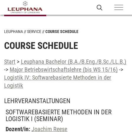
LEUPHANA
SERVICE
COURSE SCHEDULE
COURSE SCHEDULE
Start
>
Leuphana Bachelor (B.A./B.Eng./B.Sc./LL.B.)
->
Major Betriebswirtschaftslehre (bis WS 15/16)
->
Logistik IV: Softwarebasierte Methoden in der
Logistik
LEHRVERANSTALTUNGEN
SOFTWAREBASIERTE METHODEN IN DER
LOGISTIK I
(SEMINAR)
Dozent/in:
Joachim Reese