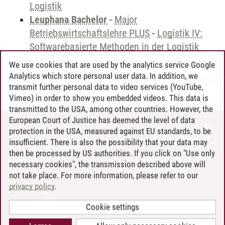
Logistik
Leuphana Bachelor
-
Major
Betriebswirtschaftslehre PLUS
-
Logistik IV:
Softwarebasierte Methoden in der Logistik
We use cookies that are used by the analytics service Google
Analytics which store personal user data. In addition, we
transmit further personal data to video services (YouTube,
Andreea Tribel
/
30.06.2024
Vimeo) in order to show you embedded videos. This data is
transmitted to the USA, among other countries. However, the
European Court of Justice has deemed the level of data
protection in the USA, measured against EU standards, to be
CONTACT
insufficient. There is also the possibility that your data may
LEUPHANA AS EMPLOYER
then be processed by US authorities. If you click on "Use only
INTRANET
necessary cookies", the transmission described above will
not take place. For more information, please refer to our
SITE NOTICE
privacy policy
.
PRIVACY POLICY
ACCESSIBILITY
Cookie settings
COOKIE SETTINGS