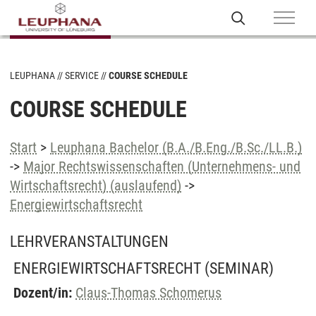
LEUPHANA
SERVICE
COURSE SCHEDULE
COURSE SCHEDULE
Start
>
Leuphana Bachelor (B.A./B.Eng./B.Sc./LL.B.)
->
Major Rechtswissenschaften (Unternehmens- und
Wirtschaftsrecht) (auslaufend)
->
Energiewirtschaftsrecht
LEHRVERANSTALTUNGEN
ENERGIEWIRTSCHAFTSRECHT
(SEMINAR)
Dozent/in:
Claus-Thomas Schomerus