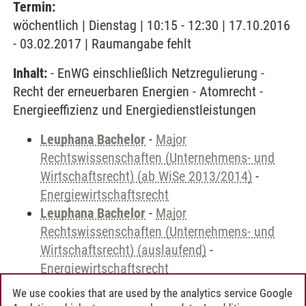
Termin:
wöchentlich | Dienstag | 10:15 - 12:30 | 17.10.2016
- 03.02.2017 | Raumangabe fehlt
Inhalt:
- EnWG einschließlich Netzregulierung -
Recht der erneuerbaren Energien - Atomrecht -
Energieeffizienz und Energiedienstleistungen
Leuphana Bachelor
-
Major
Rechtswissenschaften (Unternehmens- und
Wirtschaftsrecht) (ab WiSe 2013/2014)
-
Energiewirtschaftsrecht
Leuphana Bachelor
-
Major
Rechtswissenschaften (Unternehmens- und
Wirtschaftsrecht) (auslaufend)
-
Energiewirtschaftsrecht
We use cookies that are used by the analytics service Google