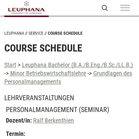
LEUPHANA
SERVICE
COURSE SCHEDULE
COURSE SCHEDULE
Start
>
Leuphana Bachelor (B.A./B.Eng./B.Sc./LL.B.)
->
Minor Betriebswirtschaftslehre
->
Grundlagen des
Personalmanagements
LEHRVERANSTALTUNGEN
PERSONALMANAGEMENT
(SEMINAR)
Dozent/in:
Ralf Berkenthien
Termin: