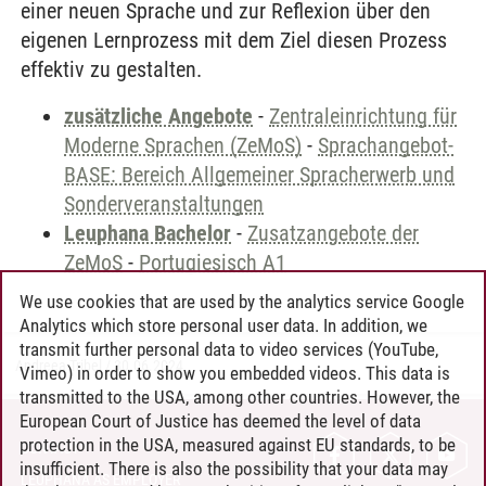
einer neuen Sprache und zur Reflexion über den
eigenen Lernprozess mit dem Ziel diesen Prozess
effektiv zu gestalten.
zusätzliche Angebote
-
Zentraleinrichtung für
Moderne Sprachen (ZeMoS)
-
Sprachangebot-
BASE: Bereich Allgemeiner Spracherwerb und
Sonderveranstaltungen
Leuphana Bachelor
-
Zusatzangebote der
ZeMoS
-
Portugiesisch A1
We use cookies that are used by the analytics service Google
Analytics which store personal user data. In addition, we
transmit further personal data to video services (YouTube,
Andreea Tribel
/
30.06.2024
Vimeo) in order to show you embedded videos. This data is
transmitted to the USA, among other countries. However, the
European Court of Justice has deemed the level of data
protection in the USA, measured against EU standards, to be
CONTACT
insufficient. There is also the possibility that your data may
LEUPHANA AS EMPLOYER