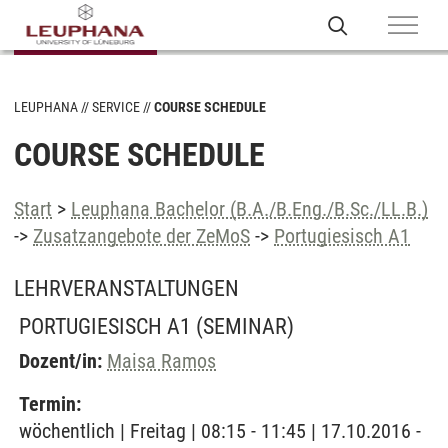
LEUPHANA
SERVICE
COURSE SCHEDULE
COURSE SCHEDULE
Start
>
Leuphana Bachelor (B.A./B.Eng./B.Sc./LL.B.)
->
Zusatzangebote der ZeMoS
->
Portugiesisch A1
LEHRVERANSTALTUNGEN
PORTUGIESISCH A1
(SEMINAR)
Dozent/in:
Maisa Ramos
Termin:
wöchentlich | Freitag | 08:15 - 11:45 | 17.10.2016 -