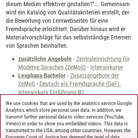
diesen Medien effektiver gestalten?“... Gemeinsam
wird ein Katalog von Qualitätskriterien erstellt, der
die Bewertung von Lernwebseiten für eine
Fremdsprache erleichtert. Darüber hinaus wird er
Materialvorschläge für das selbstständige Erlernen
von Sprachen beinhalten.
zusätzliche Angebote
-
Zentraleinrichtung für
Moderne Sprachen (ZeMoS)
-
Intensivkurse
Leuphana Bachelor
-
Zusatzangebote der
ZeMoS
-
Deutsch als Fremdsprache (DaF).
Intensivkurs Einführung B1
We use cookies that are used by the analytics service Google
Analytics which store personal user data. In addition, we
transmit further personal data to video services (YouTube,
Andreea Tribel
/
30.06.2024
Vimeo) in order to show you embedded videos. This data is
transmitted to the USA, among other countries. However, the
European Court of Justice has deemed the level of data