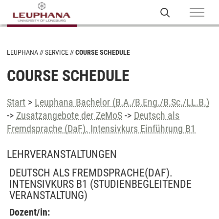
LEUPHANA
SERVICE
COURSE SCHEDULE
COURSE SCHEDULE
Start
>
Leuphana Bachelor (B.A./B.Eng./B.Sc./LL.B.)
->
Zusatzangebote der ZeMoS
->
Deutsch als
Fremdsprache (DaF). Intensivkurs Einführung B1
LEHRVERANSTALTUNGEN
DEUTSCH ALS FREMDSPRACHE(DAF).
INTENSIVKURS B1
(STUDIENBEGLEITENDE
VERANSTALTUNG)
Dozent/in: