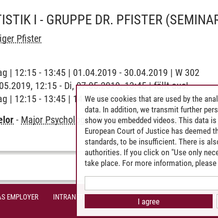
STIK I - GRUPPE DR. PFISTER
(SEMINA
ger Pfister
ag | 12:15 - 13:45 | 01.04.2019 - 30.04.2019 | W 302
.05.2019, 12:15 - Di, 07.05.2019, 13:45 | fällt aus!
ag | 12:15 - 13:45 | 14.05.2019 - 05.07.2019 | W 302
We use cookies that are used by the anal
data. In addition, we transmit further pe
elor
-
Major Psychologie (Grundlagen)
-
Inferenzstatistik 
show you embedded videos. This data is 
European Court of Justice has deemed th
standards, to be insufficient. There is a
authorities. If you click on "Use only ne
take place. For more information, please 
AS EMPLOYER
INTRANET
SITE NOTICE
PRIVACY POLICY
A
I agree