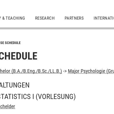
Y & TEACHING
RESEARCH
PARTNERS
INTERNAT
SE SCHEDULE
CHEDULE
elor (B.A./B.Eng./B.Sc./LL.B.)
->
Major Psychologie (Gr
ALTUNGEN
TATISTICS I
(VORLESUNG)
chelder