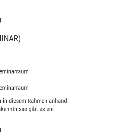
I
MINAR)
 Seminarraum
 Seminarraum
en in diesem Rahmen anhand
kenntnisse gibt es ein
I