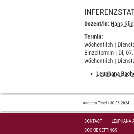
INFERENZSTATI
Dozent/in:
Hans-Rüdi
Termin:
wöchentlich | Dienst
Einzeltermin | Di, 07
wöchentlich | Dienst
Leuphana Bach
Andreea Tribel
/
30.06.2024
CONTACT
LEUPHANA 
COOKIE SETTINGS