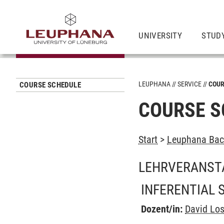
UNIVERSITY
STUD
LEUPHANA
SERVICE
COUR
COURSE SCHEDULE
COURSE S
Start
>
Leuphana Bach
LEHRVERANST
INFERENTIAL S
Dozent/in:
David Los