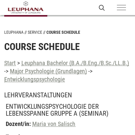
LEUPHANA
SERVICE
COURSE SCHEDULE
COURSE SCHEDULE
Start
>
Leuphana Bachelor (B.A./B.Eng./B.Sc./LL.B.)
->
Major Psychologie (Grundlagen)
->
Entwicklungspsychologie
LEHRVERANSTALTUNGEN
ENTWICKLUNGSPSYCHOLOGIE DER
LEBENSSPANNE GRUPPE A
(SEMINAR)
Dozent/in:
Maria von Salisch