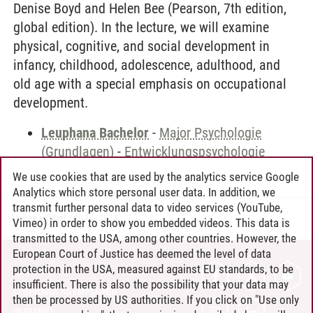
Denise Boyd and Helen Bee (Pearson, 7th edition,
global edition). In the lecture, we will examine
physical, cognitive, and social development in
infancy, childhood, adolescence, adulthood, and
old age with a special emphasis on occupational
development.
Leuphana Bachelor
-
Major Psychologie
(Grundlagen)
-
Entwicklungspsychologie
We use cookies that are used by the analytics service Google
Analytics which store personal user data. In addition, we
transmit further personal data to video services (YouTube,
Andreea Tribel
/
30.06.2024
Vimeo) in order to show you embedded videos. This data is
transmitted to the USA, among other countries. However, the
European Court of Justice has deemed the level of data
protection in the USA, measured against EU standards, to be
CONTACT
insufficient. There is also the possibility that your data may
LEUPHANA AS EMPLOYER
then be processed by US authorities. If you click on "Use only
INTRANET