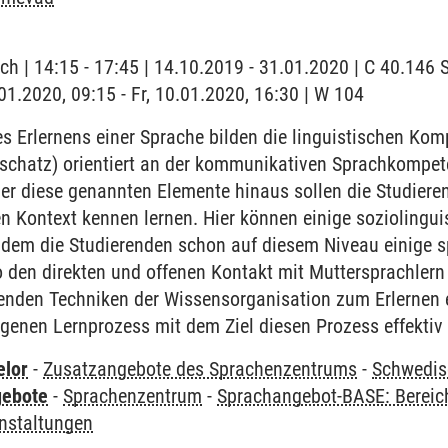
ch | 14:15 - 17:45 | 14.10.2019 - 31.01.2020 | C 40.14
.01.2020, 09:15 - Fr, 10.01.2020, 16:30 | W 104
 Erlernens einer Sprache bilden die linguistischen Ko
chatz) orientiert an der kommunikativen Sprachkompet
r diese genannten Elemente hinaus sollen die Studieren
en Kontext kennen lernen. Hier können einige sozioling
ndem die Studierenden schon auf diesem Niveau einige sp
 den direkten und offenen Kontakt mit Muttersprachlern
renden Techniken der Wissensorganisation zum Erlernen 
igenen Lernprozess mit dem Ziel diesen Prozess effektiv 
elor
-
Zusatzangebote des Sprachenzentrums
-
Schwedis
gebote
-
Sprachenzentrum
-
Sprachangebot-BASE: Bereic
nstaltungen