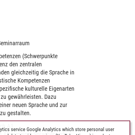
6 Seminarraum
mpetenzen (Schwerpunkte
enz den zentralen
den gleichzeitig die Sprache in
uistische Kompetenzen
ezifische kulturelle Eigenarten
 zu gewährleisten. Dazu
einer neuen Sprache und zur
zu gestalten.
ch A1
ytics service Google Analytics which store personal user
h Allgemeiner Spracherwerb