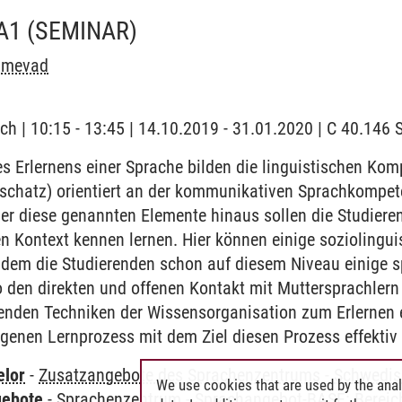
A1
(SEMINAR)
Almevad
ch | 10:15 - 13:45 | 14.10.2019 - 31.01.2020 | C 40.14
 Erlernens einer Sprache bilden die linguistischen Ko
chatz) orientiert an der kommunikativen Sprachkompet
r diese genannten Elemente hinaus sollen die Studieren
en Kontext kennen lernen. Hier können einige sozioling
ndem die Studierenden schon auf diesem Niveau einige sp
 den direkten und offenen Kontakt mit Muttersprachlern
renden Techniken der Wissensorganisation zum Erlernen 
igenen Lernprozess mit dem Ziel diesen Prozess effektiv 
elor
-
Zusatzangebote des Sprachenzentrums
-
Schwedis
We use cookies that are used by the anal
gebote
-
Sprachenzentrum
-
Sprachangebot-BASE: Bereic