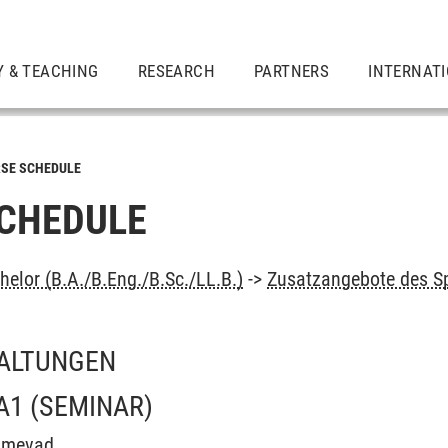
Y & TEACHING
RESEARCH
PARTNERS
INTERNAT
SE SCHEDULE
CHEDULE
elor (B.A./B.Eng./B.Sc./LL.B.)
->
Zusatzangebote des S
ALTUNGEN
A1
(SEMINAR)
Almevad