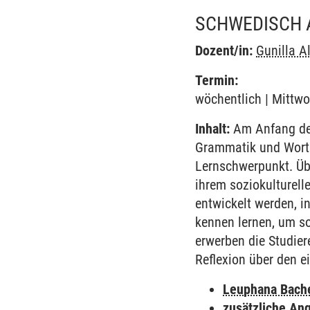
SCHWEDISCH 
Dozent/in:
Gunilla 
Termin:
wöchentlich | Mittwo
Inhalt:
Am Anfang des
Grammatik und Worts
Lernschwerpunkt. Übe
ihrem soziokulturell
entwickelt werden, i
kennen lernen, um so
erwerben die Studie
Reflexion über den e
Leuphana Bach
zusätzliche An