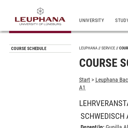
UNIVERSITY
STUD
LEUPHANA
SERVICE
COUR
COURSE SCHEDULE
COURSE S
Start
>
Leuphana Bach
A1
LEHRVERANST
SCHWEDISCH 
Dozent/in:
Gunilla 