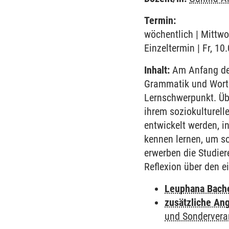
Termin:
wöchentlich | Mittwo
Einzeltermin | Fr, 10
Inhalt:
Am Anfang des
Grammatik und Worts
Lernschwerpunkt. Übe
ihrem soziokulturell
entwickelt werden, i
kennen lernen, um so
erwerben die Studie
Reflexion über den e
Leuphana Bach
zusätzliche An
und Sondervera