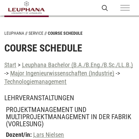
LEUPHANA
SERVICE
COURSE SCHEDULE
COURSE SCHEDULE
Start
>
Leuphana Bachelor (B.A./B.Eng./B.Sc./LL.B.)
->
Major Ingenieurwissenschaften (Industrie)
->
Technologiemanagement
LEHRVERANSTALTUNGEN
PROJEKTMANAGEMENT UND
MULTIPROJEKTMANAGEMENT IN DER FABRIK
(VORLESUNG)
Dozent/in:
Lars Nielsen