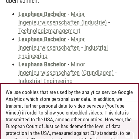
üben können.
Leuphana Bachelor
-
Major
Ingenieurwissenschaften (Industrie)
-
Technologiemanagement
Leuphana Bachelor
-
Major
Ingenieurwissenschaften
-
Industrial
Engineering
Leuphana Bachelor
-
Minor
Ingenieurwissenschaften (Grundlagen)
-
Industrial Engineering
We use cookies that are used by the analytics service Google
Analytics which store personal user data. In addition, we
transmit further personal data to video services (YouTube,
Andreea Tribel
/
30.06.2024
Vimeo) in order to show you embedded videos. This data is
transmitted to the USA, among other countries. However, the
European Court of Justice has deemed the level of data
protection in the USA, measured against EU standards, to be
CONTACT