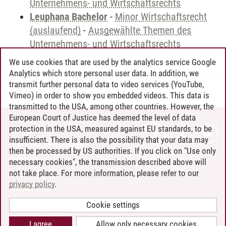
Unternehmens- und Wirtschaftsrechts
Leuphana Bachelor
-
Minor Wirtschaftsrecht
(auslaufend)
-
Ausgewählte Themen des
Unternehmens- und Wirtschaftsrechts
We use cookies that are used by the analytics service Google
Analytics which store personal user data. In addition, we
transmit further personal data to video services (YouTube,
Andreea Tribel
/
30.06.2024
Vimeo) in order to show you embedded videos. This data is
transmitted to the USA, among other countries. However, the
European Court of Justice has deemed the level of data
protection in the USA, measured against EU standards, to be
CONTACT
insufficient. There is also the possibility that your data may
LEUPHANA AS EMPLOYER
then be processed by US authorities. If you click on "Use only
INTRANET
necessary cookies", the transmission described above will
not take place. For more information, please refer to our
SITE NOTICE
privacy policy
.
PRIVACY POLICY
ACCESSIBILITY
Cookie settings
COOKIE SETTINGS
I agree
Allow only necessary cookies