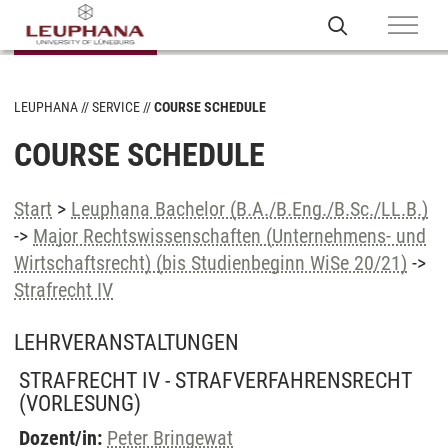
LEUPHANA
SERVICE
COURSE SCHEDULE
COURSE SCHEDULE
Start
>
Leuphana Bachelor (B.A./B.Eng./B.Sc./LL.B.)
->
Major Rechtswissenschaften (Unternehmens- und
Wirtschaftsrecht) (bis Studienbeginn WiSe 20/21)
->
Strafrecht IV
LEHRVERANSTALTUNGEN
STRAFRECHT IV - STRAFVERFAHRENSRECHT
(VORLESUNG)
Dozent/in:
Peter Bringewat