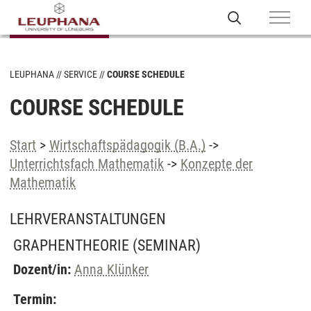
LEUPHANA
SERVICE
COURSE SCHEDULE
COURSE SCHEDULE
Start
>
Wirtschaftspädagogik (B.A.)
->
Unterrichtsfach Mathematik
->
Konzepte der
Mathematik
LEHRVERANSTALTUNGEN
GRAPHENTHEORIE
(SEMINAR)
Dozent/in:
Anna Klünker
Termin: