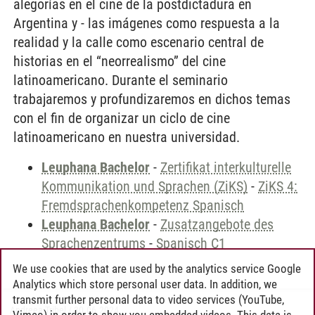
alegorías en el cine de la postdictadura en
Argentina y - las imágenes como respuesta a la
realidad y la calle como escenario central de
historias en el “neorrealismo” del cine
latinoamericano. Durante el seminario
trabajaremos y profundizaremos en dichos temas
con el fin de organizar un ciclo de cine
latinoamericano en nuestra universidad.
Leuphana Bachelor
-
Zertifikat interkulturelle
Kommunikation und Sprachen (ZiKS)
-
ZiKS 4:
Fremdsprachenkompetenz Spanisch
Leuphana Bachelor
-
Zusatzangebote des
Sprachenzentrums
-
Spanisch C1
We use cookies that are used by the analytics service Google
Analytics which store personal user data. In addition, we
transmit further personal data to video services (YouTube,
Andreea Tribel
/
30.06.2024
Vimeo) in order to show you embedded videos. This data is