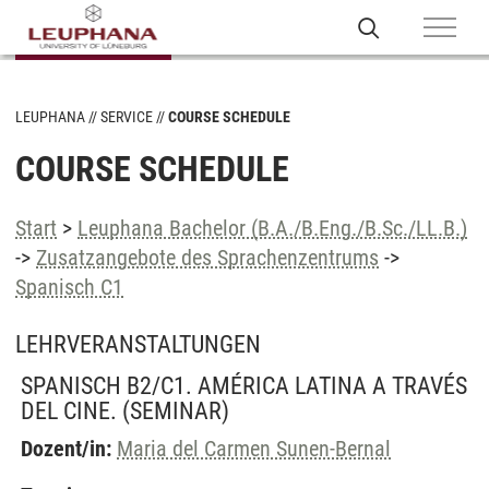
LEUPHANA
SERVICE
COURSE SCHEDULE
COURSE SCHEDULE
Start
>
Leuphana Bachelor (B.A./B.Eng./B.Sc./LL.B.)
->
Zusatzangebote des Sprachenzentrums
->
Spanisch C1
LEHRVERANSTALTUNGEN
SPANISCH B2/C1. AMÉRICA LATINA A TRAVÉS
DEL CINE.
(SEMINAR)
Dozent/in:
Maria del Carmen Sunen-Bernal