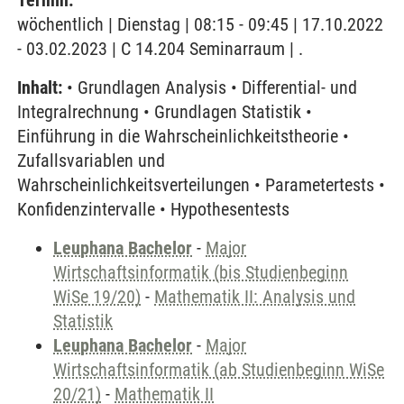
Termin:
wöchentlich | Dienstag | 08:15 - 09:45 | 17.10.2022
- 03.02.2023 | C 14.204 Seminarraum | .
Inhalt:
• Grundlagen Analysis • Differential- und
Integralrechnung • Grundlagen Statistik •
Einführung in die Wahrscheinlichkeitstheorie •
Zufallsvariablen und
Wahrscheinlichkeitsverteilungen • Parametertests •
Konfidenzintervalle • Hypothesentests
Leuphana Bachelor
-
Major
Wirtschaftsinformatik (bis Studienbeginn
WiSe 19/20)
-
Mathematik II: Analysis und
Statistik
Leuphana Bachelor
-
Major
Wirtschaftsinformatik (ab Studienbeginn WiSe
20/21)
-
Mathematik II