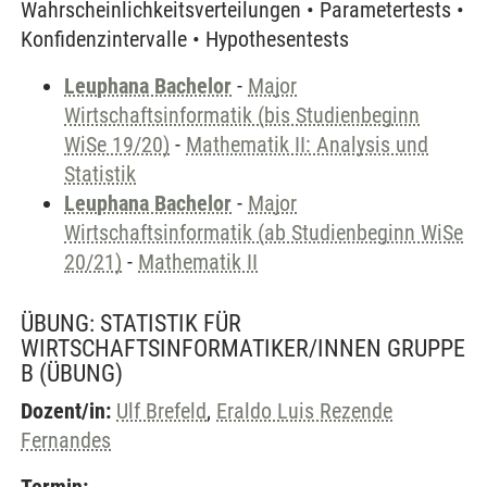
Wahrscheinlichkeitsverteilungen • Parametertests •
Konfidenzintervalle • Hypothesentests
Leuphana Bachelor
-
Major
Wirtschaftsinformatik (bis Studienbeginn
WiSe 19/20)
-
Mathematik II: Analysis und
Statistik
Leuphana Bachelor
-
Major
Wirtschaftsinformatik (ab Studienbeginn WiSe
20/21)
-
Mathematik II
ÜBUNG: STATISTIK FÜR
WIRTSCHAFTSINFORMATIKER/INNEN GRUPPE
B
(ÜBUNG)
Dozent/in:
Ulf Brefeld
,
Eraldo Luis Rezende
Fernandes