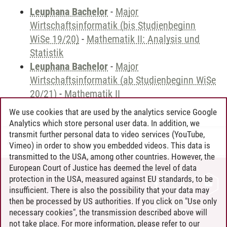
Leuphana Bachelor
-
Major
Wirtschaftsinformatik (bis Studienbeginn
WiSe 19/20)
-
Mathematik II: Analysis und
Statistik
Leuphana Bachelor
-
Major
Wirtschaftsinformatik (ab Studienbeginn WiSe
20/21)
-
Mathematik II
We use cookies that are used by the analytics service Google
Analytics which store personal user data. In addition, we
transmit further personal data to video services (YouTube,
Andreea Tribel
/
30.06.2024
Vimeo) in order to show you embedded videos. This data is
transmitted to the USA, among other countries. However, the
European Court of Justice has deemed the level of data
protection in the USA, measured against EU standards, to be
CONTACT
insufficient. There is also the possibility that your data may
LEUPHANA AS EMPLOYER
then be processed by US authorities. If you click on "Use only
INTRANET
necessary cookies", the transmission described above will
not take place. For more information, please refer to our
SITE NOTICE