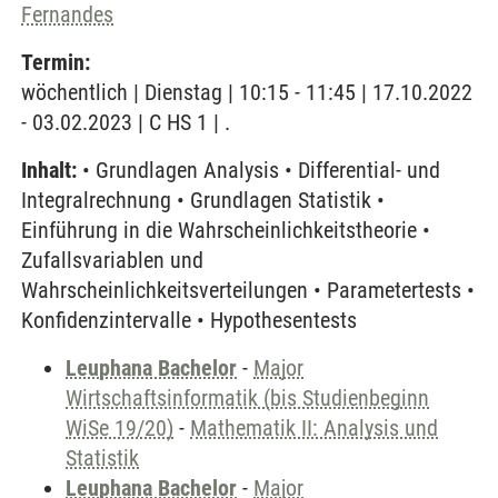
Fernandes
Termin:
wöchentlich | Dienstag | 10:15 - 11:45 | 17.10.2022
- 03.02.2023 | C HS 1 | .
Inhalt:
• Grundlagen Analysis • Differential- und
Integralrechnung • Grundlagen Statistik •
Einführung in die Wahrscheinlichkeitstheorie •
Zufallsvariablen und
Wahrscheinlichkeitsverteilungen • Parametertests •
Konfidenzintervalle • Hypothesentests
Leuphana Bachelor
-
Major
Wirtschaftsinformatik (bis Studienbeginn
WiSe 19/20)
-
Mathematik II: Analysis und
Statistik
Leuphana Bachelor
-
Major