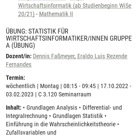
Wirtschaftsinformatik (ab Studienbeginn WiSe
20/21)
-
Mathematik II
ÜBUNG: STATISTIK FÜR
WIRTSCHAFTSINFORMATIKER/INNEN GRUPPE
A
(ÜBUNG)
Dozent/in:
Dennis Faßmeyer
,
Eraldo Luis Rezende
Fernandes
Termin:
wöchentlich | Montag | 08:15 - 09:45 | 17.10.2022 -
03.02.2023 | C 3.120 Seminarraum
Inhalt:
• Grundlagen Analysis • Differential- und
Integralrechnung • Grundlagen Statistik •
Einführung in die Wahrscheinlichkeitstheorie •
Zufallsvariablen und