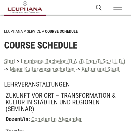
LEUPHANA
SERVICE
COURSE SCHEDULE
COURSE SCHEDULE
Start
>
Leuphana Bachelor (B.A./B.Eng./B.Sc./LL.B.)
->
Major Kulturwissenschaften
->
Kultur und Stadt
LEHRVERANSTALTUNGEN
ZUKUNFT VOR ORT – TRANSFORMATION &
KULTUR IN STÄDTEN UND REGIONEN
(SEMINAR)
Dozent/in:
Constantin Alexander