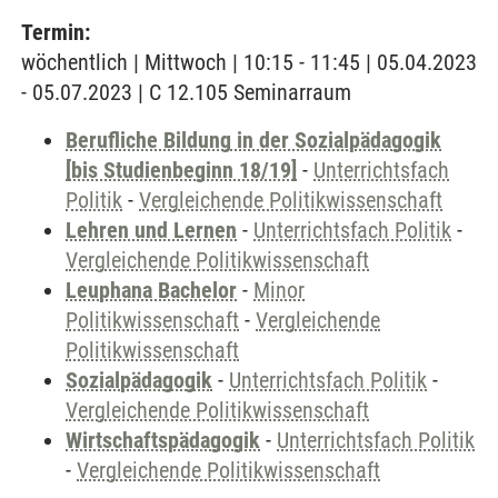
Termin:
wöchentlich | Mittwoch | 10:15 - 11:45 | 05.04.2023
- 05.07.2023 | C 12.105 Seminarraum
Berufliche Bildung in der Sozialpädagogik
[bis Studienbeginn 18/19]
-
Unterrichtsfach
Politik
-
Vergleichende Politikwissenschaft
Lehren und Lernen
-
Unterrichtsfach Politik
-
Vergleichende Politikwissenschaft
Leuphana Bachelor
-
Minor
Politikwissenschaft
-
Vergleichende
Politikwissenschaft
Sozialpädagogik
-
Unterrichtsfach Politik
-
Vergleichende Politikwissenschaft
Wirtschaftspädagogik
-
Unterrichtsfach Politik
-
Vergleichende Politikwissenschaft