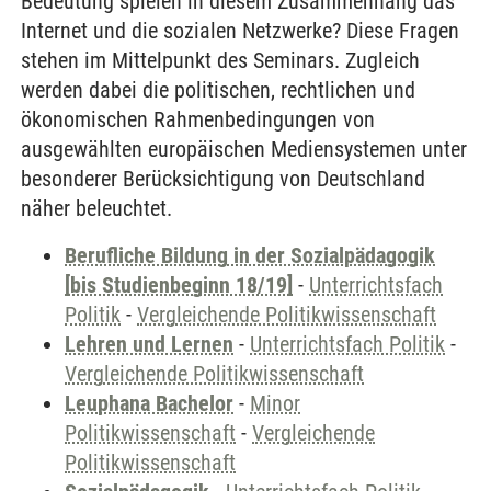
Bedeutung spielen in diesem Zusammenhang das
Internet und die sozialen Netzwerke? Diese Fragen
stehen im Mittelpunkt des Seminars. Zugleich
werden dabei die politischen, rechtlichen und
ökonomischen Rahmenbedingungen von
ausgewählten europäischen Mediensystemen unter
besonderer Berücksichtigung von Deutschland
näher beleuchtet.
Berufliche Bildung in der Sozialpädagogik
[bis Studienbeginn 18/19]
-
Unterrichtsfach
Politik
-
Vergleichende Politikwissenschaft
Lehren und Lernen
-
Unterrichtsfach Politik
-
Vergleichende Politikwissenschaft
Leuphana Bachelor
-
Minor
Politikwissenschaft
-
Vergleichende
Politikwissenschaft