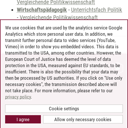
Vergleichende Politikwissenschaft
Wirtschaftspädagogik
-
Unterrichtsfach Politik
-
Vergleichende Politikwissenschaft
We use cookies that are used by the analytics service Google
Analytics which store personal user data. In addition, we
transmit further personal data to video services (YouTube,
Andreea Tribel
/
30.06.2024
Vimeo) in order to show you embedded videos. This data is
transmitted to the USA, among other countries. However, the
European Court of Justice has deemed the level of data
protection in the USA, measured against EU standards, to be
CONTACT
insufficient. There is also the possibility that your data may
LEUPHANA AS EMPLOYER
then be processed by US authorities. If you click on "Use only
INTRANET
necessary cookies", the transmission described above will
not take place. For more information, please refer to our
SITE NOTICE
privacy policy
.
PRIVACY POLICY
ACCESSIBILITY
Cookie settings
COOKIE SETTINGS
I agree
Allow only necessary cookies