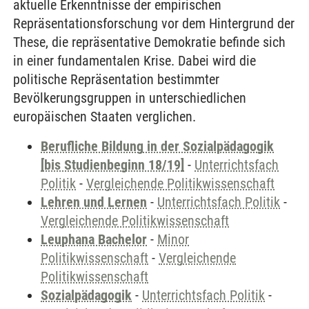
aktuelle Erkenntnisse der empirischen
Repräsentationsforschung vor dem Hintergrund der
These, die repräsentative Demokratie befinde sich
in einer fundamentalen Krise. Dabei wird die
politische Repräsentation bestimmter
Bevölkerungsgruppen in unterschiedlichen
europäischen Staaten verglichen.
Berufliche Bildung in der Sozialpädagogik
[bis Studienbeginn 18/19]
-
Unterrichtsfach
Politik
-
Vergleichende Politikwissenschaft
Lehren und Lernen
-
Unterrichtsfach Politik
-
Vergleichende Politikwissenschaft
Leuphana Bachelor
-
Minor
Politikwissenschaft
-
Vergleichende
Politikwissenschaft
Sozialpädagogik
-
Unterrichtsfach Politik
-