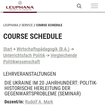
LEUPHANA
SERVICE
COURSE SCHEDULE
COURSE SCHEDULE
Start
>
Wirtschaftspädagogik (B.A.)
->
Unterrichtsfach Politik
->
Vergleichende
Politikwissenschaft
LEHRVERANSTALTUNGEN
DIE UKRAINE IM 20 JAHRHUNDERT: POLITIK-
HISTORISCHE HERLEITUNG DER
GEGENWARTSPROBLEME
(SEMINAR)
Dozent/in:
Rudolf A. Mark