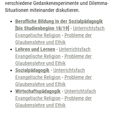
verschiedene Gedankenexperimente und Dilemma-
Situationen miteinander diskutieren.
Berufliche Bildung in der Sozialpädagogik
[bis Studienbeginn 18/19]
-
Unterrichtsfach
Evangelische Religion
-
Probleme der
Glaubenslehre und Ethik
Lehren und Lernen
-
Unterrichtsfach
Evangelische Religion
-
Probleme der
Glaubenslehre und Ethik
Sozialpädagogik
-
Unterrichtsfach
Evangelische Religion
-
Probleme der
Glaubenslehre und Ethik
Wirtschaftspädagogik
-
Unterrichtsfach
Evangelische Religion
-
Probleme der
Glaubenslehre und Ethik