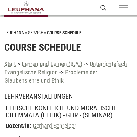
LEUPHANA
SERVICE
COURSE SCHEDULE
COURSE SCHEDULE
Start
>
Lehren und Lernen (B.A.)
->
Unterrichtsfach
Evangelische Religion
->
Probleme der
Glaubenslehre und Ethik
LEHRVERANSTALTUNGEN
ETHISCHE KONFLIKTE UND MORALISCHE
DILEMMATA (ETHIK) - GHR -
(SEMINAR)
Dozent/in:
Gerhard Schreiber