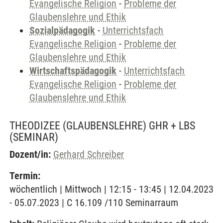
Evangelische Religion
-
Probleme der
Glaubenslehre und Ethik
Sozialpädagogik
-
Unterrichtsfach
Evangelische Religion
-
Probleme der
Glaubenslehre und Ethik
Wirtschaftspädagogik
-
Unterrichtsfach
Evangelische Religion
-
Probleme der
Glaubenslehre und Ethik
THEODIZEE (GLAUBENSLEHRE) GHR + LBS
(SEMINAR)
Dozent/in:
Gerhard Schreiber
Termin:
wöchentlich | Mittwoch | 12:15 - 13:45 | 12.04.2023
- 05.07.2023 | C 16.109 /110 Seminarraum