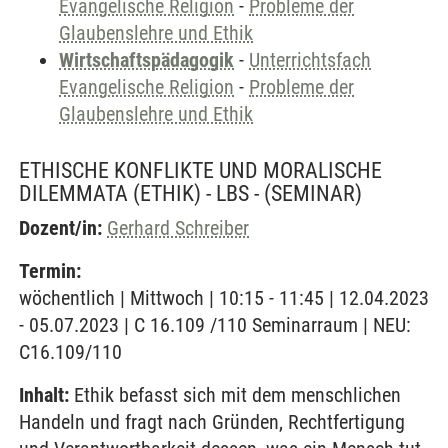
Evangelische Religion
-
Probleme der
Glaubenslehre und Ethik
Wirtschaftspädagogik
-
Unterrichtsfach
Evangelische Religion
-
Probleme der
Glaubenslehre und Ethik
ETHISCHE KONFLIKTE UND MORALISCHE
DILEMMATA (ETHIK) - LBS -
(SEMINAR)
Dozent/in:
Gerhard Schreiber
Termin:
wöchentlich | Mittwoch | 10:15 - 11:45 | 12.04.2023
- 05.07.2023 | C 16.109 /110 Seminarraum | NEU:
C16.109/110
Inhalt:
Ethik befasst sich mit dem menschlichen
Handeln und fragt nach Gründen, Rechtfertigung