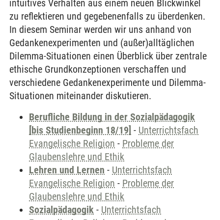
intuitives Verhalten aus einem neuen Blickwinkel
zu reflektieren und gegebenenfalls zu überdenken.
In diesem Seminar werden wir uns anhand von
Gedankenexperimenten und (außer)alltäglichen
Dilemma-Situationen einen Überblick über zentrale
ethische Grundkonzeptionen verschaffen und
verschiedene Gedankenexperimente und Dilemma-
Situationen miteinander diskutieren.
Berufliche Bildung in der Sozialpädagogik
[bis Studienbeginn 18/19]
-
Unterrichtsfach
Evangelische Religion
-
Probleme der
Glaubenslehre und Ethik
Lehren und Lernen
-
Unterrichtsfach
Evangelische Religion
-
Probleme der
Glaubenslehre und Ethik
Sozialpädagogik
-
Unterrichtsfach