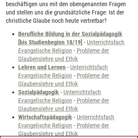
beschäftigen uns mit den obengenannten Fragen
und stellen uns die grundsätzliche Frage: Ist der
christliche Glaube noch heute vertretbar?
Berufliche Bildung in der Sozialpädagogik
[bis Studienbeginn 18/19]
-
Unterrichtsfach
Evangelische Religion
-
Probleme der
Glaubenslehre und Ethik
Lehren und Lernen
-
Unterrichtsfach
Evangelische Religion
-
Probleme der
Glaubenslehre und Ethik
Sozialpädagogik
-
Unterrichtsfach
Evangelische Religion
-
Probleme der
Glaubenslehre und Ethik
Wirtschaftspädagogik
-
Unterrichtsfach
Evangelische Religion
-
Probleme der
Glaubenslehre und Ethik