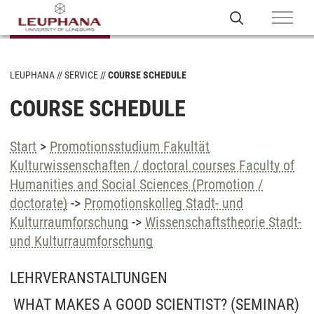
LEUPHANA
SERVICE
COURSE SCHEDULE
COURSE SCHEDULE
Start
>
Promotionsstudium Fakultät
Kulturwissenschaften / doctoral courses Faculty of
Humanities and Social Sciences (Promotion /
doctorate)
->
Promotionskolleg Stadt- und
Kulturraumforschung
->
Wissenschaftstheorie Stadt-
und Kulturraumforschung
LEHRVERANSTALTUNGEN
WHAT MAKES A GOOD SCIENTIST?
(SEMINAR)