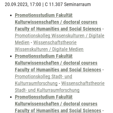
20.09.2023, 17:00 | C 11.307 Seminarraum
Promotionsstudium Fakultät
Kulturwissenschaften / doctoral courses
Faculty of Humanities and Social Sciences
-
Promotionskolleg Wissenskulturen / Digitale
Medien
-
Wissenschaftstheorie
Wissenskulturen / Digitale Medien
Promotionsstudium Fakultät
Kulturwissenschaften / doctoral courses
Faculty of Humanities and Social Sciences
-
Promotionskolleg Stadt- und
Kulturraumforschung
-
Wissenschaftstheorie
Stadt- und Kulturraumforschung
Promotionsstudium Fakultät
Kulturwissenschaften / doctoral courses
Faculty of Humanities and Social Sciences
-