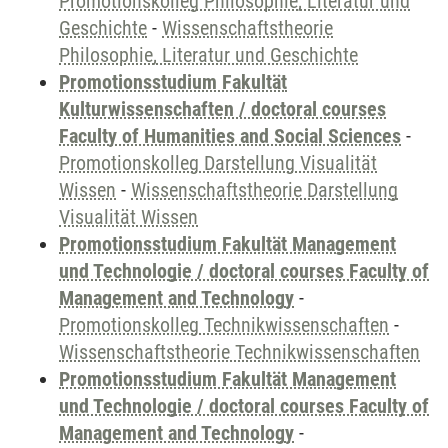
Promotionskolleg Philosophie, Literatur und
Geschichte
-
Wissenschaftstheorie
Philosophie, Literatur und Geschichte
Promotionsstudium Fakultät
Kulturwissenschaften / doctoral courses
Faculty of Humanities and Social Sciences
-
Promotionskolleg Darstellung Visualität
Wissen
-
Wissenschaftstheorie Darstellung
Visualität Wissen
Promotionsstudium Fakultät Management
und Technologie / doctoral courses Faculty of
Management and Technology
-
Promotionskolleg Technikwissenschaften
-
Wissenschaftstheorie Technikwissenschaften
Promotionsstudium Fakultät Management
und Technologie / doctoral courses Faculty of
Management and Technology
-