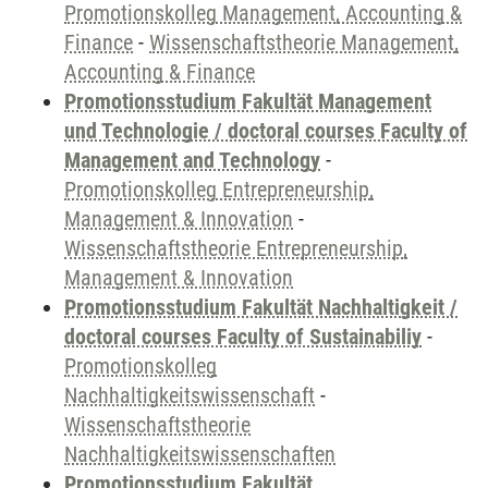
Promotionskolleg Management, Accounting &
Finance
-
Wissenschaftstheorie Management,
Accounting & Finance
Promotionsstudium Fakultät Management
und Technologie / doctoral courses Faculty of
Management and Technology
-
Promotionskolleg Entrepreneurship,
Management & Innovation
-
Wissenschaftstheorie Entrepreneurship,
Management & Innovation
Promotionsstudium Fakultät Nachhaltigkeit /
doctoral courses Faculty of Sustainabiliy
-
Promotionskolleg
Nachhaltigkeitswissenschaft
-
Wissenschaftstheorie
Nachhaltigkeitswissenschaften
Promotionsstudium Fakultät