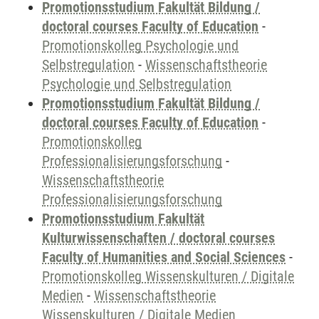
Promotionsstudium Fakultät Bildung /
doctoral courses Faculty of Education
-
Promotionskolleg Psychologie und
Selbstregulation
-
Wissenschaftstheorie
Psychologie und Selbstregulation
Promotionsstudium Fakultät Bildung /
doctoral courses Faculty of Education
-
Promotionskolleg
Professionalisierungsforschung
-
Wissenschaftstheorie
Professionalisierungsforschung
Promotionsstudium Fakultät
Kulturwissenschaften / doctoral courses
Faculty of Humanities and Social Sciences
-
Promotionskolleg Wissenskulturen / Digitale
Medien
-
Wissenschaftstheorie
Wissenskulturen / Digitale Medien