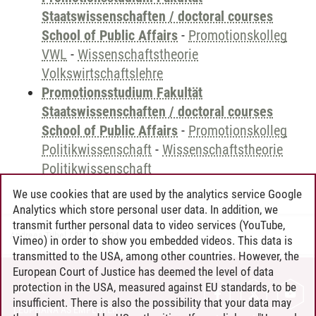
Staatswissenschaften / doctoral courses
School of Public Affairs
-
Promotionskolleg
VWL
-
Wissenschaftstheorie
Volkswirtschaftslehre
Promotionsstudium Fakultät
Staatswissenschaften / doctoral courses
School of Public Affairs
-
Promotionskolleg
Politikwissenschaft
-
Wissenschaftstheorie
Politikwissenschaft
We use cookies that are used by the analytics service Google
Analytics which store personal user data. In addition, we
transmit further personal data to video services (YouTube,
Andreea Tribel
/
30.06.2024
Vimeo) in order to show you embedded videos. This data is
transmitted to the USA, among other countries. However, the
European Court of Justice has deemed the level of data
protection in the USA, measured against EU standards, to be
CONTACT
insufficient. There is also the possibility that your data may
LEUPHANA AS EMPLOYER