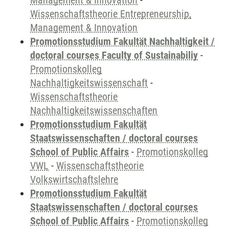
Management & Innovation
-
Wissenschaftstheorie Entrepreneurship,
Management & Innovation
Promotionsstudium Fakultät Nachhaltigkeit /
doctoral courses Faculty of Sustainabiliy
-
Promotionskolleg
Nachhaltigkeitswissenschaft
-
Wissenschaftstheorie
Nachhaltigkeitswissenschaften
Promotionsstudium Fakultät
Staatswissenschaften / doctoral courses
School of Public Affairs
-
Promotionskolleg
VWL
-
Wissenschaftstheorie
Volkswirtschaftslehre
Promotionsstudium Fakultät
Staatswissenschaften / doctoral courses
School of Public Affairs
-
Promotionskolleg