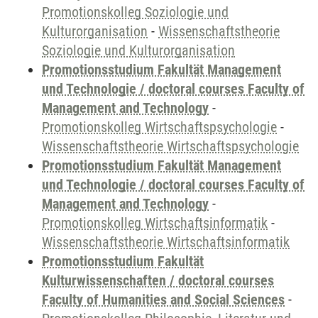
Promotionskolleg Soziologie und
Kulturorganisation
-
Wissenschaftstheorie
Soziologie und Kulturorganisation
Promotionsstudium Fakultät Management
und Technologie / doctoral courses Faculty of
Management and Technology
-
Promotionskolleg Wirtschaftspsychologie
-
Wissenschaftstheorie Wirtschaftspsychologie
Promotionsstudium Fakultät Management
und Technologie / doctoral courses Faculty of
Management and Technology
-
Promotionskolleg Wirtschaftsinformatik
-
Wissenschaftstheorie Wirtschaftsinformatik
Promotionsstudium Fakultät
Kulturwissenschaften / doctoral courses
Faculty of Humanities and Social Sciences
-