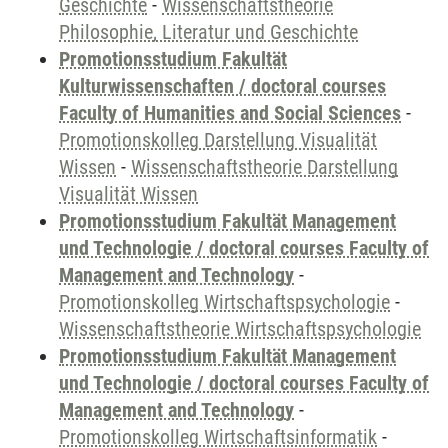
Geschichte
-
Wissenschaftstheorie
Philosophie, Literatur und Geschichte
Promotionsstudium Fakultät
Kulturwissenschaften / doctoral courses
Faculty of Humanities and Social Sciences
-
Promotionskolleg Darstellung Visualität
Wissen
-
Wissenschaftstheorie Darstellung
Visualität Wissen
Promotionsstudium Fakultät Management
und Technologie / doctoral courses Faculty of
Management and Technology
-
Promotionskolleg Wirtschaftspsychologie
-
Wissenschaftstheorie Wirtschaftspsychologie
Promotionsstudium Fakultät Management
und Technologie / doctoral courses Faculty of
Management and Technology
-
Promotionskolleg Wirtschaftsinformatik
-