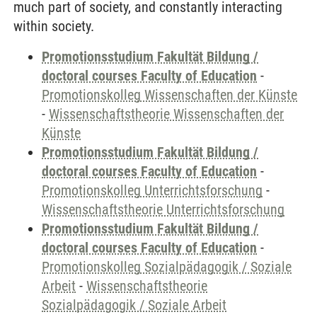
much part of society, and constantly interacting
within society.
Promotionsstudium Fakultät Bildung /
doctoral courses Faculty of Education
-
Promotionskolleg Wissenschaften der Künste
-
Wissenschaftstheorie Wissenschaften der
Künste
Promotionsstudium Fakultät Bildung /
doctoral courses Faculty of Education
-
Promotionskolleg Unterrichtsforschung
-
Wissenschaftstheorie Unterrichtsforschung
Promotionsstudium Fakultät Bildung /
doctoral courses Faculty of Education
-
Promotionskolleg Sozialpädagogik / Soziale
Arbeit
-
Wissenschaftstheorie
Sozialpädagogik / Soziale Arbeit