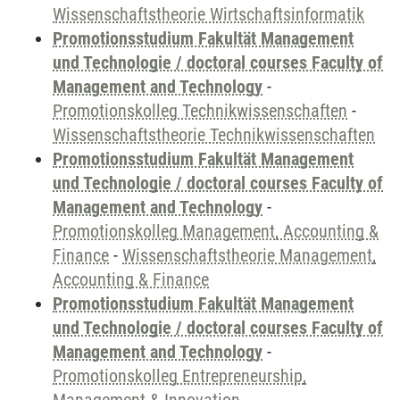
Wissenschaftstheorie Wirtschaftsinformatik
Promotionsstudium Fakultät Management
und Technologie / doctoral courses Faculty of
Management and Technology
-
Promotionskolleg Technikwissenschaften
-
Wissenschaftstheorie Technikwissenschaften
Promotionsstudium Fakultät Management
und Technologie / doctoral courses Faculty of
Management and Technology
-
Promotionskolleg Management, Accounting &
Finance
-
Wissenschaftstheorie Management,
Accounting & Finance
Promotionsstudium Fakultät Management
und Technologie / doctoral courses Faculty of
Management and Technology
-
Promotionskolleg Entrepreneurship,