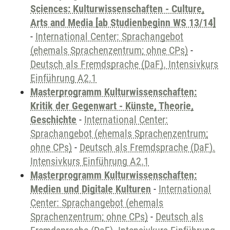
Sciences: Kulturwissenschaften - Culture,
Arts and Media [ab Studienbeginn WS 13/14]
-
International Center: Sprachangebot
(ehemals Sprachenzentrum; ohne CPs)
-
Deutsch als Fremdsprache (DaF). Intensivkurs
Einführung A2.1
Masterprogramm Kulturwissenschaften:
Kritik der Gegenwart - Künste, Theorie,
Geschichte
-
International Center:
Sprachangebot (ehemals Sprachenzentrum;
ohne CPs)
-
Deutsch als Fremdsprache (DaF).
Intensivkurs Einführung A2.1
Masterprogramm Kulturwissenschaften:
Medien und Digitale Kulturen
-
International
Center: Sprachangebot (ehemals
Sprachenzentrum; ohne CPs)
-
Deutsch als