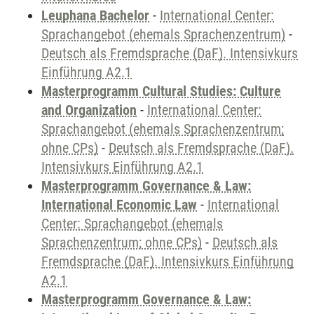
Leuphana Bachelor
-
International Center:
Sprachangebot (ehemals Sprachenzentrum)
-
Deutsch als Fremdsprache (DaF). Intensivkurs
Einführung A2.1
Masterprogramm Cultural Studies: Culture
and Organization
-
International Center:
Sprachangebot (ehemals Sprachenzentrum;
ohne CPs)
-
Deutsch als Fremdsprache (DaF).
Intensivkurs Einführung A2.1
Masterprogramm Governance & Law:
International Economic Law
-
International
Center: Sprachangebot (ehemals
Sprachenzentrum; ohne CPs)
-
Deutsch als
Fremdsprache (DaF). Intensivkurs Einführung
A2.1
Masterprogramm Governance & Law: