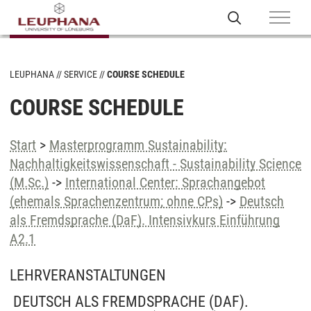
LEUPHANA
SERVICE
COURSE SCHEDULE
COURSE SCHEDULE
Start
>
Masterprogramm Sustainability:
Nachhaltigkeitswissenschaft - Sustainability Science
(M.Sc.)
->
International Center: Sprachangebot
(ehemals Sprachenzentrum; ohne CPs)
->
Deutsch
als Fremdsprache (DaF). Intensivkurs Einführung
A2.1
LEHRVERANSTALTUNGEN
DEUTSCH ALS FREMDSPRACHE (DAF).