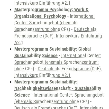
Intensivkurs Einführung A2.1
Masterprogramm Psychology: Work &
Organizational Psychology
-
International
Center: Sprachangebot (ehemals
Sprachenzentrum; ohne CPs)
-
Deutsch als
Fremdsprache (DaF). Intensivkurs Einführung
A2.1
Masterprogramm Sustainability: Global
Sustainability Science
-
International Center:
Sprachangebot (ehemals Sprachenzentrum;
ohne CPs)
-
Deutsch als Fremdsprache (DaF).
Intensivkurs Einführung A2.1
Masterprogramm Sustainability:
Nachhaltigkeitswissenschaft - Sustainability
Science
-
International Center: Sprachangebot
(ehemals Sprachenzentrum; ohne CPs)
-
Deutsch als Fremdsprache (DaF). Intensivkurs