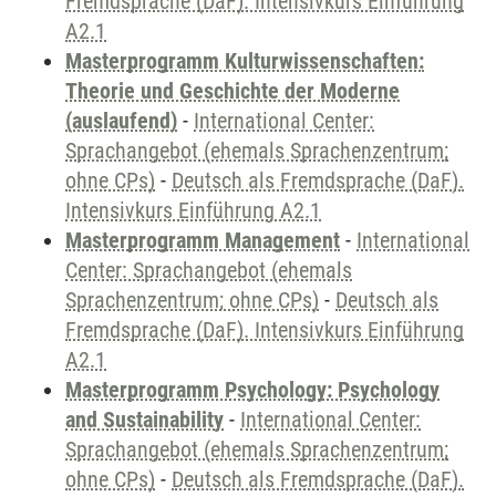
Fremdsprache (DaF). Intensivkurs Einführung
A2.1
Masterprogramm Kulturwissenschaften:
Theorie und Geschichte der Moderne
(auslaufend)
-
International Center:
Sprachangebot (ehemals Sprachenzentrum;
ohne CPs)
-
Deutsch als Fremdsprache (DaF).
Intensivkurs Einführung A2.1
Masterprogramm Management
-
International
Center: Sprachangebot (ehemals
Sprachenzentrum; ohne CPs)
-
Deutsch als
Fremdsprache (DaF). Intensivkurs Einführung
A2.1
Masterprogramm Psychology: Psychology
and Sustainability
-
International Center:
Sprachangebot (ehemals Sprachenzentrum;
ohne CPs)
-
Deutsch als Fremdsprache (DaF).