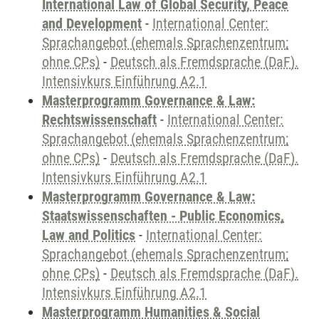
International Law of Global Security, Peace
and Development
-
International Center:
Sprachangebot (ehemals Sprachenzentrum;
ohne CPs)
-
Deutsch als Fremdsprache (DaF).
Intensivkurs Einführung A2.1
Masterprogramm Governance & Law:
Rechtswissenschaft
-
International Center:
Sprachangebot (ehemals Sprachenzentrum;
ohne CPs)
-
Deutsch als Fremdsprache (DaF).
Intensivkurs Einführung A2.1
Masterprogramm Governance & Law:
Staatswissenschaften - Public Economics,
Law and Politics
-
International Center:
Sprachangebot (ehemals Sprachenzentrum;
ohne CPs)
-
Deutsch als Fremdsprache (DaF).
Intensivkurs Einführung A2.1
Masterprogramm Humanities & Social