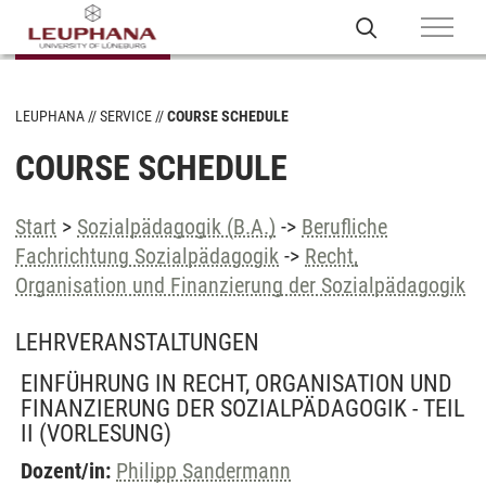
LEUPHANA
SERVICE
COURSE SCHEDULE
COURSE SCHEDULE
Start
>
Sozialpädagogik (B.A.)
->
Berufliche
Fachrichtung Sozialpädagogik
->
Recht,
Organisation und Finanzierung der Sozialpädagogik
LEHRVERANSTALTUNGEN
EINFÜHRUNG IN RECHT, ORGANISATION UND
FINANZIERUNG DER SOZIALPÄDAGOGIK - TEIL
II
(VORLESUNG)
Dozent/in:
Philipp Sandermann