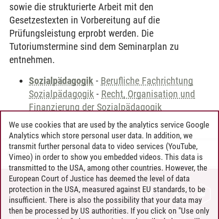
sowie die strukturierte Arbeit mit den
Gesetzestexten in Vorbereitung auf die
Prüfungsleistung erprobt werden. Die
Tutoriumstermine sind dem Seminarplan zu
entnehmen.
Sozialpädagogik
-
Berufliche Fachrichtung
Sozialpädagogik
-
Recht, Organisation und
Finanzierung der Sozialpädagogik
We use cookies that are used by the analytics service Google
Analytics which store personal user data. In addition, we
transmit further personal data to video services (YouTube,
Andreea Tribel
/
30.06.2024
Vimeo) in order to show you embedded videos. This data is
transmitted to the USA, among other countries. However, the
European Court of Justice has deemed the level of data
protection in the USA, measured against EU standards, to be
CONTACT
insufficient. There is also the possibility that your data may
LEUPHANA AS EMPLOYER
then be processed by US authorities. If you click on "Use only