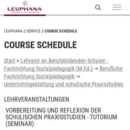
LEUPHANA
SERVICE
COURSE SCHEDULE
COURSE SCHEDULE
Start
>
Lehramt an Berufsbildenden Schulen -
Fachrichtung Sozialpädagogik (M.Ed.)
->
Berufliche
Fachrichtung Sozialpädagogik
->
Unterrichtsgestaltung und schulische Praxisstudien
LEHRVERANSTALTUNGEN
VORBEREITUNG UND REFLEXION DER
SCHULISCHEN PRAXISSTUDIEN - TUTORIUM
(SEMINAR)