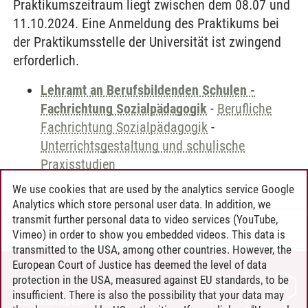
Praktikumszeitraum liegt zwischen dem 08.07 und
11.10.2024. Eine Anmeldung des Praktikums bei
der Praktikumsstelle der Universität ist zwingend
erforderlich.
Lehramt an Berufsbildenden Schulen -
Fachrichtung Sozialpädagogik
-
Berufliche
Fachrichtung Sozialpädagogik
-
Unterrichtsgestaltung und schulische
Praxisstudien
We use cookies that are used by the analytics service Google
Analytics which store personal user data. In addition, we
transmit further personal data to video services (YouTube,
Andreea Tribel
/
30.06.2024
Vimeo) in order to show you embedded videos. This data is
transmitted to the USA, among other countries. However, the
European Court of Justice has deemed the level of data
protection in the USA, measured against EU standards, to be
CONTACT
insufficient. There is also the possibility that your data may
LEUPHANA AS EMPLOYER