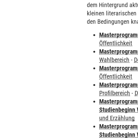
dem Hintergrund aktu
kleinen literarische
den Bedingungen kna
Masterprogramm
Öffentlichkeit
Masterprogramm
Wahlbereich
-
D
Masterprogramm
Öffentlichkeit
Masterprogramm
Profilbereich
-
D
Masterprogramm
Studienbeginn 
und Erzählung
Masterprogramm
Studienbeginn 