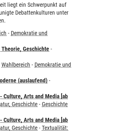
it liegt ein Schwerpunkt auf
eunigte Debattenkulturen unter
en.
ich
-
Demokratie und
 Theorie, Geschichte
-
-
Wahlbereich
-
Demokratie und
oderne (auslaufend)
-
 Culture, Arts and Media [ab
atur, Geschichte
-
Geschichte
 Culture, Arts and Media [ab
atur, Geschichte
-
Textualität: