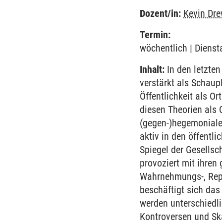
Dozent/in:
Kevin Dr
Termin:
wöchentlich | Dienst
Inhalt:
In den letzten
verstärkt als Schaup
Öffentlichkeit als O
diesen Theorien als 
(gegen-)hegemonialer
aktiv in den öffentli
Spiegel der Gesellsch
provoziert mit ihren
Wahrnehmungs-, Repr
beschäftigt sich das
werden unterschiedli
Kontroversen und Ska