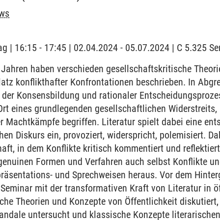
ews
ag | 16:15 - 17:45 | 02.04.2024 - 05.07.2024 | C 5.325 
 Jahren haben verschieden gesellschaftskritische Theor
latz konflikthafter Konfrontationen beschrieben. In Abg
rt der Konsensbildung und rationaler Entscheidungsprozes
Ort eines grundlegenden gesellschaftlichen Widerstreits,
 Machtkämpfe begriffen. Literatur spielt dabei eine ents
chen Diskurs ein, provoziert, widerspricht, polemisiert. Dab
aft, in dem Konflikte kritisch kommentiert und reflektier
 genuinen Formen und Verfahren auch selbst Konflikte und
äsentations- und Sprechweisen heraus. Vor dem Hinter
 Seminar mit der transformativen Kraft von Literatur in ö
che Theorien und Konzepte von Öffentlichkeit diskutiert,
ndale untersucht und klassische Konzepte literarischen