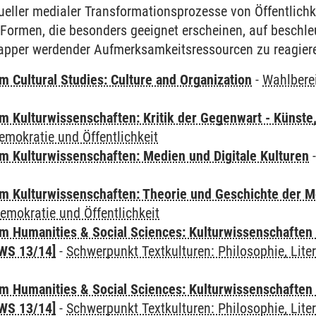
eller medialer Transformationsprozesse von Öffentlichke
n Formen, die besonders geeignet erscheinen, auf beschl
pper werdender Aufmerksamkeitsressourcen zu reagier
 Cultural Studies: Culture and Organization
-
Wahlbere
 Kulturwissenschaften: Kritik der Gegenwart - Künste,
emokratie und Öffentlichkeit
 Kulturwissenschaften: Medien und Digitale Kulturen
 Kulturwissenschaften: Theorie und Geschichte der M
emokratie und Öffentlichkeit
 Humanities & Social Sciences: Kulturwissenschaften -
WS 13/14]
-
Schwerpunkt Textkulturen: Philosophie, Liter
 Humanities & Social Sciences: Kulturwissenschaften -
WS 13/14]
-
Schwerpunkt Textkulturen: Philosophie, Liter