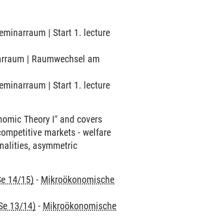
eminarraum | Start 1. lecture
minarraum | Raumwechsel am
eminarraum | Start 1. lecture
omic Theory I" and covers
 competitive markets - welfare
rnalities, asymmetric
Se 14/15)
-
Mikroökonomische
Se 13/14)
-
Mikroökonomische