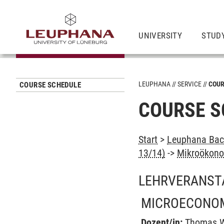
UNIVERSITY
STUD
LEUPHANA
SERVICE
COUR
COURSE SCHEDULE
COURSE S
Start
>
Leuphana Bach
13/14)
->
Mikroökonom
LEHRVERANST
MICROECONOM
Dozent/in:
Thomas 