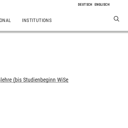
IONAL
INSTITUTIONS
slehre (bis Studienbeginn WiSe