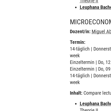
Theorie II
Leuphana Bach
MICROECONOMI
Dozent/in:
Miguel Ab
Termin:
14-täglich | Donners
week
Einzeltermin | Do, 1
Einzeltermin | Do, 0
14-täglich | Donners
week
Inhalt:
Compare lect
Leuphana Bach
Theorie II