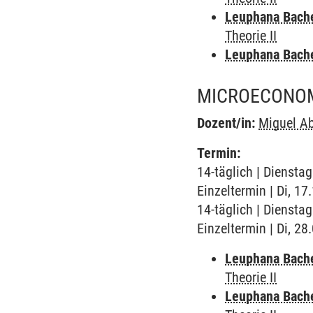
Leuphana Bach
Theorie II
Leuphana Bach
MICROECONOMI
Dozent/in:
Miguel Ab
Termin:
14-täglich | Diensta
Einzeltermin | Di, 1
14-täglich | Diensta
Einzeltermin | Di, 2
Leuphana Bach
Theorie II
Leuphana Bach