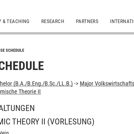
Y & TEACHING
RESEARCH
PARTNERS
INTERNAT
SE SCHEDULE
CHEDULE
elor (B.A./B.Eng./B.Sc./LL.B.)
->
Major Volkswirtschaft
ische Theorie II
ALTUNGEN
IC THEORY II
(VORLESUNG)
Wein