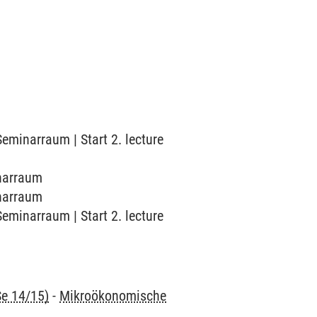
Seminarraum | Start 2. lecture
inarraum
inarraum
Seminarraum | Start 2. lecture
Se 14/15)
-
Mikroökonomische