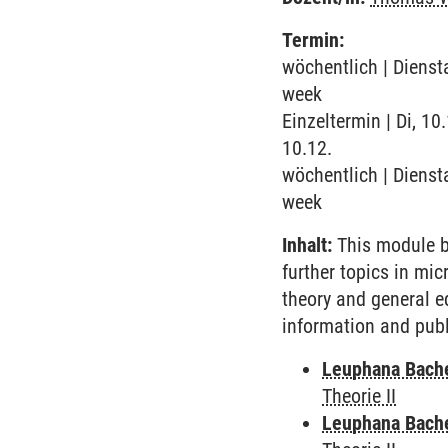
Termin:
wöchentlich | Dienst
week
Einzeltermin | Di, 1
10.12.
wöchentlich | Dienst
week
Inhalt:
This module b
further topics in mic
theory and general eq
information and pub
Leuphana Bach
Theorie II
Leuphana Bach