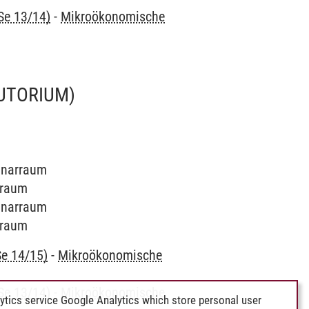
Se 13/14)
-
Mikroökonomische
UTORIUM)
minarraum
arraum
minarraum
arraum
Se 14/15)
-
Mikroökonomische
Se 13/14)
-
Mikroökonomische
ytics service Google Analytics which store personal user