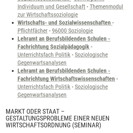
Individuum und Gesellschaft
-
Themenmodul
zur Wirtschaftssoziologie
Wirtschafts- und Sozialwissenschaften
-
Pflichtfächer
-
96000 Soziologie
Lehramt an Berufsbildenden Schulen -
Fachrichtung Sozialpädagogik
-
Unterrichtsfach Politik
-
Soziologische
Gegenwartsanalysen
Lehramt an Berufsbildenden Schulen -
Fachrichtung Wirtschaftswissenschaften
-
Unterrichtsfach Politik
-
Soziologische
Gegenwartsanalysen
MARKT ODER STAAT –
GESTALTUNGSPROBLEME EINER NEUEN
WIRTSCHAFTSORDNUNG
(SEMINAR)