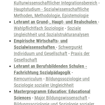
Kulturwissenschaftlicher Integrationsbereich
-
Hauptstudium - Sozialwissenschaftliche
Methoden, Methodologie, Epistemologie
Lehramt an Grund-, Haupt- und Realschulen
-
Wahlpflichtfach Soziologie
-
Soziale
Ungleichheit und Sozialstrukturanalysen
Empirische Wirtschafts- und
Sozialwissenschaften
-
Schwerpunkt
Individuum und Gesellschaft
-
Praxis der
Gesellschaft
Lehramt an Berufsbildenden Schulen -
Fachrichtung Sozialpädagogik
-
Kerncurriculum
-
Bildungssoziologie und
Soziologie sozialer Ungleichheit
Masterprogramm Education: Educational
Sciences
-
Major Bildungswissenschaft
-
Bildungssoziologie und Soziologie sozialer