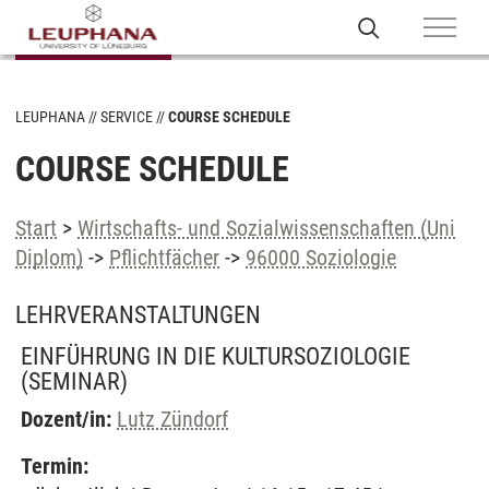
LEUPHANA
SERVICE
COURSE SCHEDULE
COURSE SCHEDULE
Start
>
Wirtschafts- und Sozialwissenschaften (Uni
Diplom)
->
Pflichtfächer
->
96000 Soziologie
LEHRVERANSTALTUNGEN
EINFÜHRUNG IN DIE KULTURSOZIOLOGIE
(SEMINAR)
Dozent/in:
Lutz Zündorf
Termin: