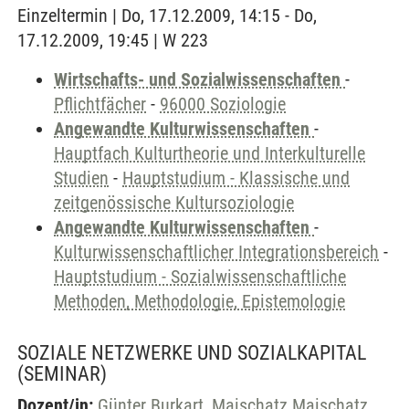
Einzeltermin | Do, 17.12.2009, 14:15 - Do,
17.12.2009, 19:45 | W 223
Wirtschafts- und Sozialwissenschaften
-
Pflichtfächer
-
96000 Soziologie
Angewandte Kulturwissenschaften
-
Hauptfach Kulturtheorie und Interkulturelle
Studien
-
Hauptstudium - Klassische und
zeitgenössische Kultursoziologie
Angewandte Kulturwissenschaften
-
Kulturwissenschaftlicher Integrationsbereich
-
Hauptstudium - Sozialwissenschaftliche
Methoden, Methodologie, Epistemologie
SOZIALE NETZWERKE UND SOZIALKAPITAL
(SEMINAR)
Dozent/in:
Günter Burkart
,
Maischatz Maischatz