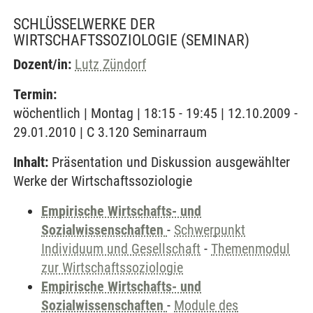
SCHLÜSSELWERKE DER
WIRTSCHAFTSSOZIOLOGIE
(SEMINAR)
Dozent/in:
Lutz Zündorf
Termin:
wöchentlich | Montag | 18:15 - 19:45 | 12.10.2009 -
29.01.2010 | C 3.120 Seminarraum
Inhalt:
Präsentation und Diskussion ausgewählter
Werke der Wirtschaftssoziologie
Empirische Wirtschafts- und
Sozialwissenschaften
-
Schwerpunkt
Individuum und Gesellschaft
-
Themenmodul
zur Wirtschaftssoziologie
Empirische Wirtschafts- und
Sozialwissenschaften
-
Module des