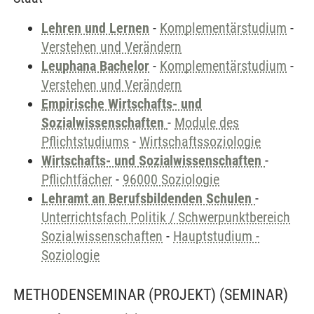
Lehren und Lernen
-
Komplementärstudium
-
Verstehen und Verändern
Leuphana Bachelor
-
Komplementärstudium
-
Verstehen und Verändern
Empirische Wirtschafts- und
Sozialwissenschaften
-
Module des
Pflichtstudiums
-
Wirtschaftssoziologie
Wirtschafts- und Sozialwissenschaften
-
Pflichtfächer
-
96000 Soziologie
Lehramt an Berufsbildenden Schulen
-
Unterrichtsfach Politik / Schwerpunktbereich
Sozialwissenschaften
-
Hauptstudium -
Soziologie
METHODENSEMINAR (PROJEKT)
(SEMINAR)