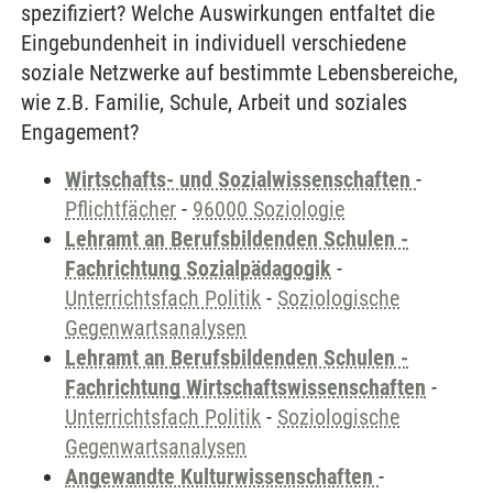
spezifiziert? Welche Auswirkungen entfaltet die
Eingebundenheit in individuell verschiedene
soziale Netzwerke auf bestimmte Lebensbereiche,
wie z.B. Familie, Schule, Arbeit und soziales
Engagement?
Wirtschafts- und Sozialwissenschaften
-
Pflichtfächer
-
96000 Soziologie
Lehramt an Berufsbildenden Schulen -
Fachrichtung Sozialpädagogik
-
Unterrichtsfach Politik
-
Soziologische
Gegenwartsanalysen
Lehramt an Berufsbildenden Schulen -
Fachrichtung Wirtschaftswissenschaften
-
Unterrichtsfach Politik
-
Soziologische
Gegenwartsanalysen
Angewandte Kulturwissenschaften
-