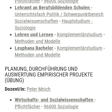
Pflichtfächer
-
96000 Soziologie
Lehramt an Berufsbildenden Schulen
-
Unterrichtsfach Politik / Schwerpunktbereich
Sozialwissenschaften
-
Hauptstudium -
Soziologie
Lehren und Lernen
-
Komplementärstudium
-
Methoden und Modelle
Leuphana Bachelor
-
Komplementärstudium
-
Methoden und Modelle
PLANUNG, DURCHFÜHRUNG UND
AUSWERTUNG EMPIRISCHER PROJEKTE
(ÜBUNG)
Dozent/in:
Peter Mnich
Wirtschafts- und Sozialwissenschaften
-
Pflichtfächer
-
96000 Soziologie