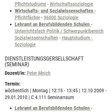
Pflichtstudiums
-
Wirtschaftssoziologie
Wirtschafts- und Sozialwissenschaften
-
Pflichtfächer
-
96000 Soziologie
Lehramt an Berufsbildenden Schulen
-
Unterrichtsfach Politik / Schwerpunktbereich
Sozialwissenschaften
-
Hauptstudium -
Soziologie
DIENSTLEISTUNGSGERSELLSCHAFT
(SEMINAR)
Dozent/in:
Peter Mnich
Termin:
wöchentlich | Montag | 12:15 - 13:45 | 12.10.2009 -
29.01.2010 | C 4.111 Seminarraum
Lehramt an Berufsbildenden Schulen
-