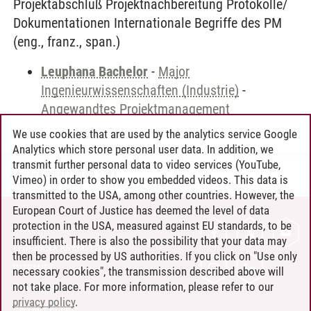
Projektabschluß Projektnachbereitung Protokolle/
Dokumentationen Internationale Begriffe des PM
(eng., franz., span.)
Leuphana Bachelor
-
Major
Ingenieurwissenschaften (Industrie)
-
Angewandtes Projektmanagement
We use cookies that are used by the analytics service Google
Analytics which store personal user data. In addition, we
transmit further personal data to video services (YouTube,
Andreea Tribel
/
30.06.2024
Vimeo) in order to show you embedded videos. This data is
transmitted to the USA, among other countries. However, the
European Court of Justice has deemed the level of data
protection in the USA, measured against EU standards, to be
CONTACT
insufficient. There is also the possibility that your data may
LEUPHANA AS EMPLOYER
then be processed by US authorities. If you click on "Use only
INTRANET
necessary cookies", the transmission described above will
not take place. For more information, please refer to our
SITE NOTICE
privacy policy
.
PRIVACY POLICY