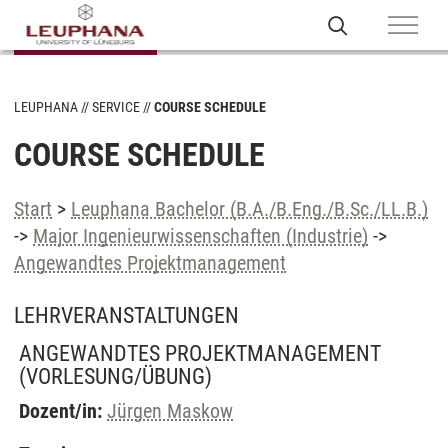
LEUPHANA
SERVICE
COURSE SCHEDULE
COURSE SCHEDULE
Start
>
Leuphana Bachelor (B.A./B.Eng./B.Sc./LL.B.)
->
Major Ingenieurwissenschaften (Industrie)
->
Angewandtes Projektmanagement
LEHRVERANSTALTUNGEN
ANGEWANDTES PROJEKTMANAGEMENT
(VORLESUNG/ÜBUNG)
Dozent/in:
Jürgen Maskow