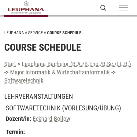
LEUPHANA
SERVICE
COURSE SCHEDULE
COURSE SCHEDULE
Start
>
Leuphana Bachelor (B.A./B.Eng./B.Sc./LL.B.)
->
Major Informatik & Wirtschaftsinformatik
->
Softwaretechnik
LEHRVERANSTALTUNGEN
SOFTWARETECHNIK
(VORLESUNG/ÜBUNG)
Dozent/in:
Eckhard Bollow
Termin: