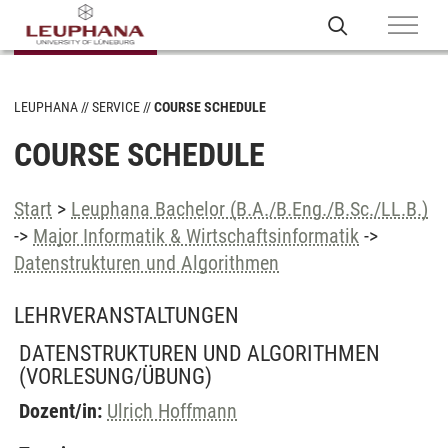
LEUPHANA
SERVICE
COURSE SCHEDULE
COURSE SCHEDULE
Start
>
Leuphana Bachelor (B.A./B.Eng./B.Sc./LL.B.)
->
Major Informatik & Wirtschaftsinformatik
->
Datenstrukturen und Algorithmen
LEHRVERANSTALTUNGEN
DATENSTRUKTUREN UND ALGORITHMEN
(VORLESUNG/ÜBUNG)
Dozent/in:
Ulrich Hoffmann