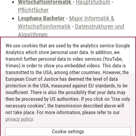
Wirtschaftsinformatik
-
Hauptstudium
-
Pflichtfächer
Leuphana Bachelor
-
Major Informatik &
Wirtschaftsinformatik
-
Datenstrukturen und
Algorithmen
We use cookies that are used by the analytics service Google
Analytics which store personal user data. In addition, we
transmit further personal data to video services (YouTube,
Andreea Tribel
/
30.06.2024
Vimeo) in order to show you embedded videos. This data is
transmitted to the USA, among other countries. However, the
European Court of Justice has deemed the level of data
protection in the USA, measured against EU standards, to be
CONTACT
insufficient. There is also the possibility that your data may
LEUPHANA AS EMPLOYER
then be processed by US authorities. If you click on "Use only
INTRANET
necessary cookies", the transmission described above will
not take place. For more information, please refer to our
SITE NOTICE
privacy policy
.
PRIVACY POLICY
ACCESSIBILITY
Cookie settings