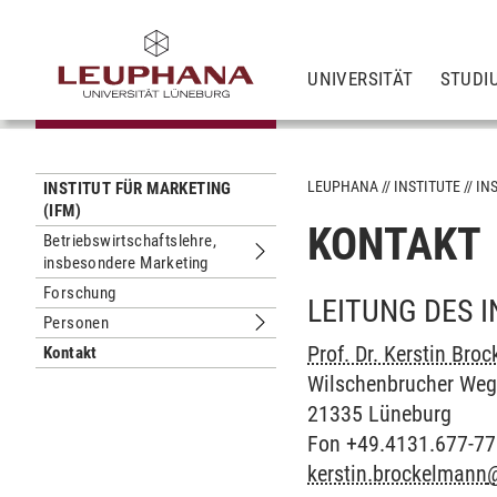
UNIVERSITÄT
STUDI
LEUPHANA
INSTITUTE
IN
INSTITUT FÜR MARKETING
(IFM)
KONTAKT
Betriebswirtschaftslehre,
insbesondere Marketing
Untermenu Betriebswirtschaftslehre
Forschung
LEITUNG DES 
Personen
Untermenu Personen
Prof. Dr. Kerstin Bro
Kontakt
Wilschenbrucher Weg
21335 Lüneburg
Fon +49.4131.677-7
kerstin.brockelmann