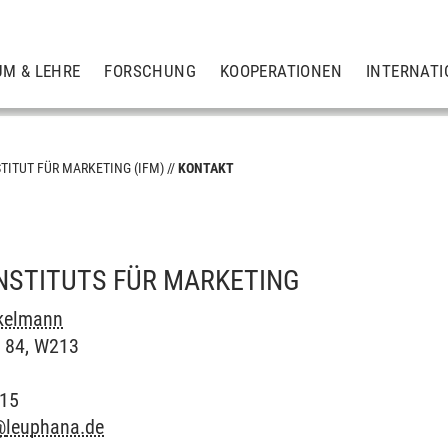
UM & LEHRE
FORSCHUNG
KOOPERATIONEN
INTERNATI
STITUT FÜR MARKETING (IFM)
KONTAKT
, insbesondere Marketing
INSTITUTS FÜR MARKETING
ckelmann
 84, W213
715
@
leuphana.de