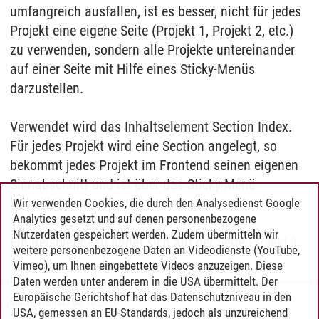
umfangreich ausfallen, ist es besser, nicht für jedes
Projekt eine eigene Seite (Projekt 1, Projekt 2, etc.)
zu verwenden, sondern alle Projekte untereinander
auf einer Seite mit Hilfe eines Sticky-Menüs
darzustellen.
Verwendet wird das Inhaltselement Section Index.
Für jedes Projekt wird eine Section angelegt, so
bekommt jedes Projekt im Frontend seinen eigenen
Sinnabschnitt und ist über das Sticky-Menü
auswählbar.
Wir verwenden Cookies, die durch den Analysedienst Google
Analytics gesetzt und auf denen personenbezogene
Nutzerdaten gespeichert werden. Zudem übermitteln wir
Ein Beispiel dazu findet sich auf der Seite
Projekt 1
.
weitere personenbezogene Daten an Videodienste (YouTube,
Vimeo), um Ihnen eingebettete Videos anzuzeigen. Diese
Daten werden unter anderem in die USA übermittelt. Der
Europäische Gerichtshof hat das Datenschutzniveau in den
Musterinstitut
/
06.10.2020
USA, gemessen an EU-Standards, jedoch als unzureichend