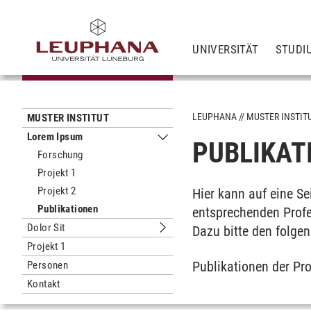
UNIVERSITÄT
STUDI
LEUPHANA
MUSTER INSTIT
MUSTER INSTITUT
Lorem Ipsum
PUBLIKAT
Untermenu Lorem Ipsum
Forschung
Projekt 1
Projekt 2
Hier kann auf eine Se
Publikationen
entsprechenden Profes
Dolor Sit
Dazu bitte den folge
Untermenu Dolor Sit
Projekt 1
Publikationen der Pr
Personen
Kontakt