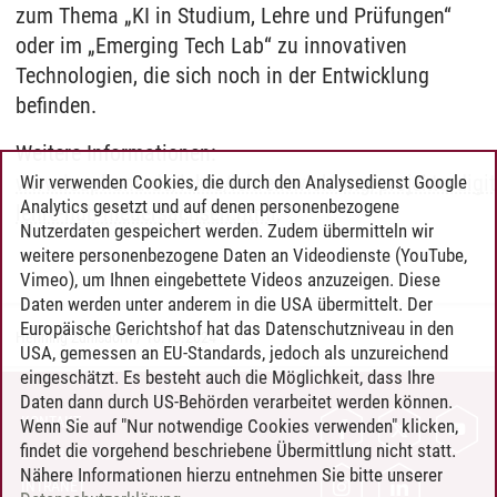
zum Thema „KI in Studium, Lehre und Prüfungen“
oder im „Emerging Tech Lab“ zu innovativen
Technologien, die sich noch in der Entwicklung
befinden.
Weitere Informationen:
www.leuphana.de/lehre/lehrentwicklung/projekte/digit
Wir verwenden Cookies, die durch den Analysedienst Google
Analytics gesetzt und auf denen personenbezogene
lehre-hub-niedersachsen.html
;
Nutzerdaten gespeichert werden. Zudem übermitteln wir
weitere personenbezogene Daten an Videodienste (YouTube,
Vimeo), um Ihnen eingebettete Videos anzuzeigen. Diese
Daten werden unter anderem in die USA übermittelt. Der
Europäische Gerichtshof hat das Datenschutzniveau in den
Henning Zühlsdorff
/
10.10.2024
USA, gemessen an EU-Standards, jedoch als unzureichend
eingeschätzt. Es besteht auch die Möglichkeit, dass Ihre
Daten dann durch US-Behörden verarbeitet werden können.
KONTAKT
Wenn Sie auf "Nur notwendige Cookies verwenden" klicken,
findet die vorgehend beschriebene Übermittlung nicht statt.
LEUPHANA ALS ARBEITGEBER
Nähere Informationen hierzu entnehmen Sie bitte unserer
INTRANET