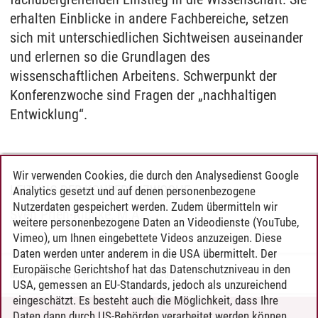
erhalten Einblicke in andere Fachbereiche, setzen
sich mit unterschiedlichen Sichtweisen auseinander
und erlernen so die Grundlagen des
wissenschaftlichen Arbeitens. Schwerpunkt der
Konferenzwoche sind Fragen der „nachhaltigen
Entwicklung“.
Wir verwenden Cookies, die durch den Analysedienst Google
LEITUNG DER KONFERENZWOCHE
Analytics gesetzt und auf denen personenbezogene
Nutzerdaten gespeichert werden. Zudem übermitteln wir
Sven Prien-Ribcke, M.A.
weitere personenbezogene Daten an Videodienste (YouTube,
Vimeo), um Ihnen eingebettete Videos anzuzeigen. Diese
Daten werden unter anderem in die USA übermittelt. Der
Europäische Gerichtshof hat das Datenschutzniveau in den
Martin Gierczak | Pressestelle
/
20.02.2026
USA, gemessen an EU-Standards, jedoch als unzureichend
eingeschätzt. Es besteht auch die Möglichkeit, dass Ihre
Daten dann durch US-Behörden verarbeitet werden können.