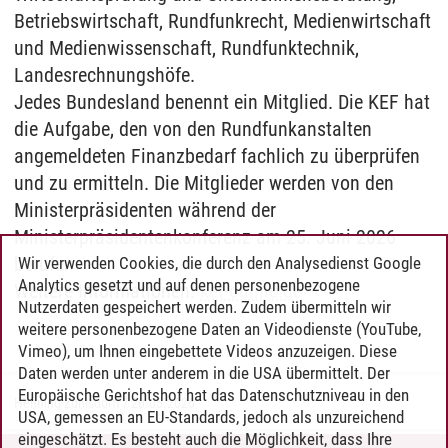
Betriebswirtschaft, Rundfunkrecht, Medienwirtschaft
und Medienwissenschaft, Rundfunktechnik,
Landesrechnungshöfe.
Jedes Bundesland benennt ein Mitglied. Die KEF hat
die Aufgabe, den von den Rundfunkanstalten
angemeldeten Finanzbedarf fachlich zu überprüfen
und zu ermitteln. Die Mitglieder werden von den
Ministerpräsidenten während der
Ministerpräsidentenkonferenz am 25. Juni 2026
berufen.
Wir verwenden Cookies, die durch den Analysedienst Google
Analytics gesetzt und auf denen personenbezogene
Weitere Informationen:
kef-online.de
Nutzerdaten gespeichert werden. Zudem übermitteln wir
weitere personenbezogene Daten an Videodienste (YouTube,
Vimeo), um Ihnen eingebettete Videos anzuzeigen. Diese
Daten werden unter anderem in die USA übermittelt. Der
Europäische Gerichtshof hat das Datenschutzniveau in den
Henning Zühlsdorff
/
20.05.2026
USA, gemessen an EU-Standards, jedoch als unzureichend
eingeschätzt. Es besteht auch die Möglichkeit, dass Ihre